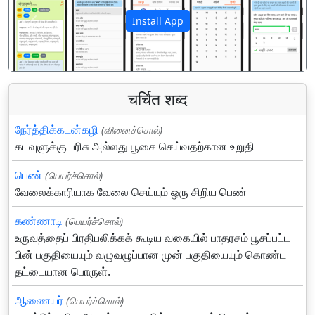
Install App
पिछला
अगला
चर्चित शब्द
நேர்த்திக்கடன்கழி
(வினைச்சொல்)
கடவுளுக்கு பரிசு அல்லது பூசை செய்வதற்கான உறுதி
பெண்
(பெயர்ச்சொல்)
வேலைக்காரியாக வேலை செய்யும் ஒரு சிறிய பெண்
கண்ணாடி
(பெயர்ச்சொல்)
உருவத்தைப் பிரதிபலிக்கக் கூடிய வகையில் பாதரசம் பூசப்பட்ட
பின் பகுதியையும் வழுவழுப்பான முன் பகுதியையும் கொண்ட
தட்டையான பொருள்.
ஆணையர்
(பெயர்ச்சொல்)