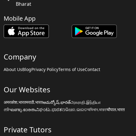
Bharat
Mobile App
Company
About Us
Blog
Privacy Policy
Terms of Use
Contact
Our Websites
अमरकोश.भारत
मराठी.भारत
అమర్కోష్.భారత్
அகராதி.இந்தியா
നിഘണ്ടു.ഭാരതം
ನಿಘಂಟು.ಭಾರತ
ଅଭିଧାନ.ଭାରତ
অভিধান.ভারত
चौपाल.भारत
Private Tutors