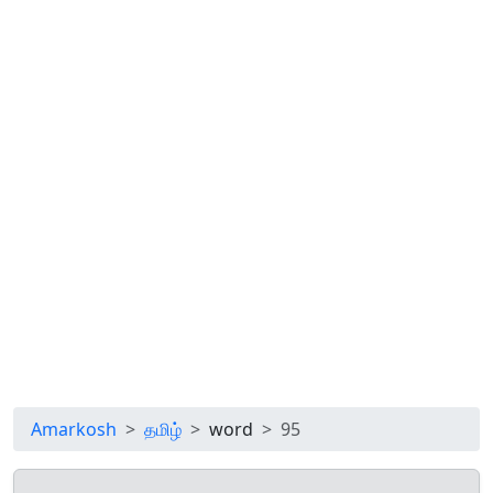
Amarkosh
தமிழ்
word
95