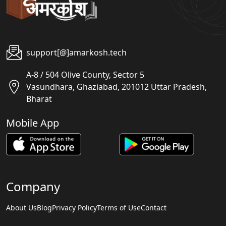
support[@]amarkosh.tech
A-8 / 504 Olive County, Sector 5
Vasundhara, Ghaziabad, 201012 Uttar Pradesh,
Bharat
Mobile App
Company
About Us
Blog
Privacy Policy
Terms of Use
Contact