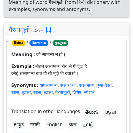
Meaning of word
गैरमामूली
from हिन्दी dictionary with
examples, synonyms and antonyms.
गैरमामूली
विशेषण
1.
/
/
विशेषण
विवरणात्मक
गुणसूचक
Meaning :
जो सामान्य न हो।
Example :
मोहन असामान्य रोग से पीड़ित है।
कोई असामान्य बात हो तो मुझे भी बताओ।
Synonyms :
अपसामान्य
,
असाधारण
,
असामान्य
,
ऐसा-वैसा
,
ख़ास
,
ख़ासा
,
खास
,
खासा
,
ग़ैरमामूली
,
विशेष
,
स्पेशल
Translation in other languages :
తెలుగు
ଓଡ଼ିଆ
ಕನ್ನಡ
मराठी
English
বাংলা
தமிழ்