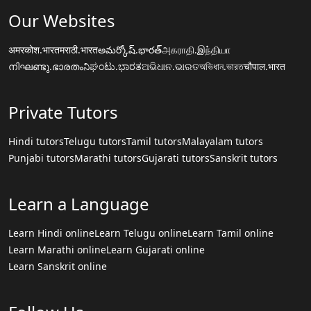
Our Websites
अमरकोश.भारत
मराठी.भारत
అమర్కోష్.భారత్
அகராதி.இந்தியா
നിഘണ്ടു.ഭാരതം
ನಿಘಂಟು.ಭಾರತ
ଅଭିଧାନ.ଭାରତ
অভিধান.ভারত
चौपाल.भारत
Private Tutors
Hindi tutors
Telugu tutors
Tamil tutors
Malayalam tutors
Punjabi tutors
Marathi tutors
Gujarati tutors
Sanskrit tutors
Learn a Language
Learn Hindi online
Learn Telugu online
Learn Tamil online
Learn Marathi online
Learn Gujarati online
Learn Sanskrit online