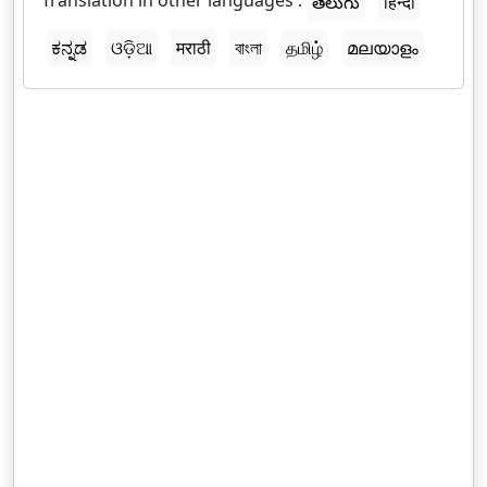
Translation in other languages :
తెలుగు
हिन्दी
ಕನ್ನಡ
ଓଡ଼ିଆ
मराठी
বাংলা
தமிழ்
മലയാളം