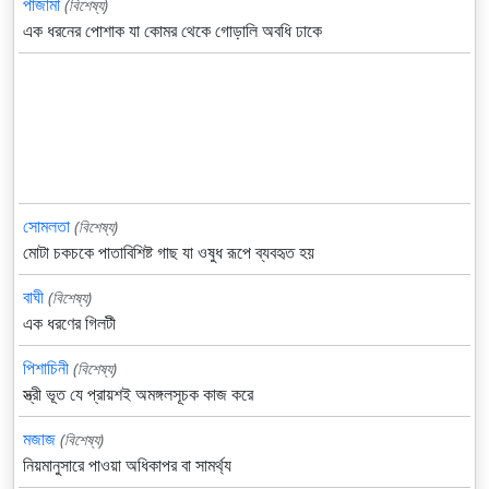
পাজামা
(বিশেষ্য)
এক ধরনের পোশাক যা কোমর থেকে গোড়ালি অবধি ঢাকে
সোমলতা
(বিশেষ্য)
মোটা চকচকে পাতাবিশিষ্ট গাছ যা ওষুধ রূপে ব্যবহৃত হয়
বাঘী
(বিশেষ্য)
এক ধরণের গিলটী
পিশাচিনী
(বিশেষ্য)
স্ত্রী ভূত যে প্রায়শই অমঙ্গলসূচক কাজ করে
মজাজ
(বিশেষ্য)
নিয়মানুসারে পাওয়া অধিকাপর বা সামর্থ্য