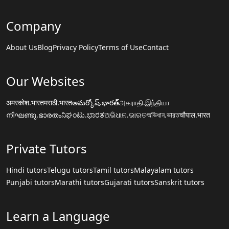
Company
About Us
Blog
Privacy Policy
Terms of Use
Contact
Our Websites
अमरकोश.भारत
मराठी.भारत
అమర్కోష్.భారత్
அகராதி.இந்தியா
നിഘണ്ടു.ഭാരതം
ನಿಘಂಟು.ಭಾರತ
ଅଭିଧାନ.ଭାରତ
অভিধান.ভারত
चौपाल.भारत
Private Tutors
Hindi tutors
Telugu tutors
Tamil tutors
Malayalam tutors
Punjabi tutors
Marathi tutors
Gujarati tutors
Sanskrit tutors
Learn a Language