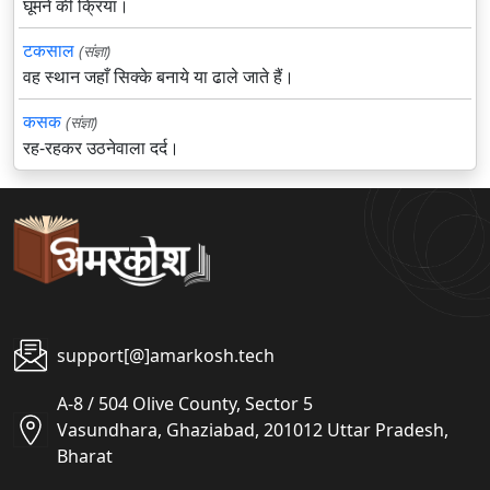
घूमने की क्रिया।
टकसाल
(संज्ञा)
वह स्थान जहाँ सिक्के बनाये या ढाले जाते हैं।
कसक
(संज्ञा)
रह-रहकर उठनेवाला दर्द।
support[@]amarkosh.tech
A-8 / 504 Olive County, Sector 5
Vasundhara, Ghaziabad, 201012 Uttar Pradesh,
Bharat