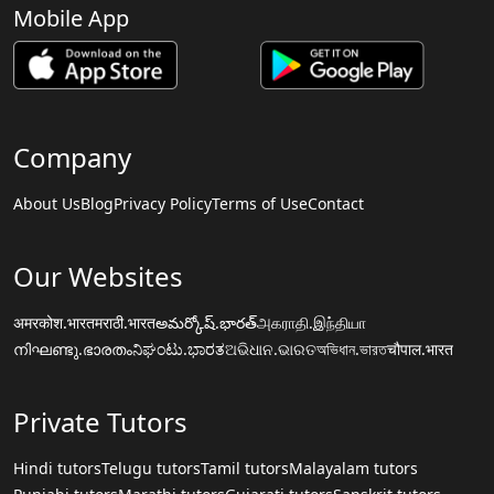
Mobile App
Company
About Us
Blog
Privacy Policy
Terms of Use
Contact
Our Websites
अमरकोश.भारत
मराठी.भारत
అమర్కోష్.భారత్
அகராதி.இந்தியா
നിഘണ്ടു.ഭാരതം
ನಿಘಂಟು.ಭಾರತ
ଅଭିଧାନ.ଭାରତ
অভিধান.ভারত
चौपाल.भारत
Private Tutors
Hindi tutors
Telugu tutors
Tamil tutors
Malayalam tutors