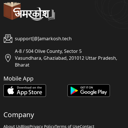
support[@]amarkosh.tech
A-8 / 504 Olive County, Sector 5
Vasundhara, Ghaziabad, 201012 Uttar Pradesh,
Bharat
Mobile App
Company
About Us
Blog
Privacy Policy
Terms of Use
Contact