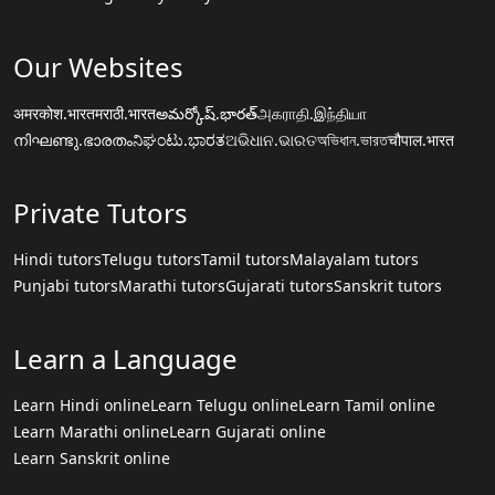
Our Websites
अमरकोश.भारत
मराठी.भारत
అమర్కోష్.భారత్
அகராதி.இந்தியா
നിഘണ്ടു.ഭാരതം
ನಿಘಂಟು.ಭಾರತ
ଅଭିଧାନ.ଭାରତ
অভিধান.ভারত
चौपाल.भारत
Private Tutors
Hindi tutors
Telugu tutors
Tamil tutors
Malayalam tutors
Punjabi tutors
Marathi tutors
Gujarati tutors
Sanskrit tutors
Learn a Language
Learn Hindi online
Learn Telugu online
Learn Tamil online
Learn Marathi online
Learn Gujarati online
Learn Sanskrit online