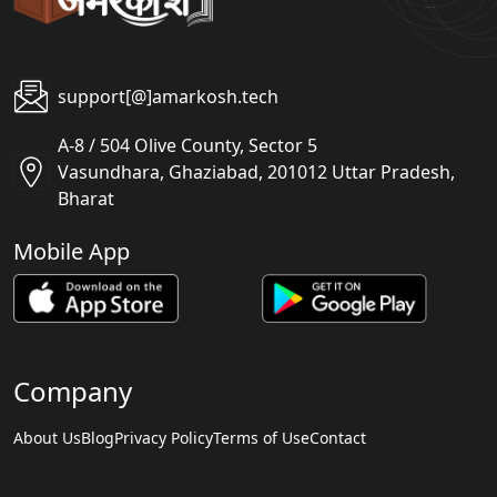
support[@]amarkosh.tech
A-8 / 504 Olive County, Sector 5
Vasundhara, Ghaziabad, 201012 Uttar Pradesh,
Bharat
Mobile App
Company
About Us
Blog
Privacy Policy
Terms of Use
Contact