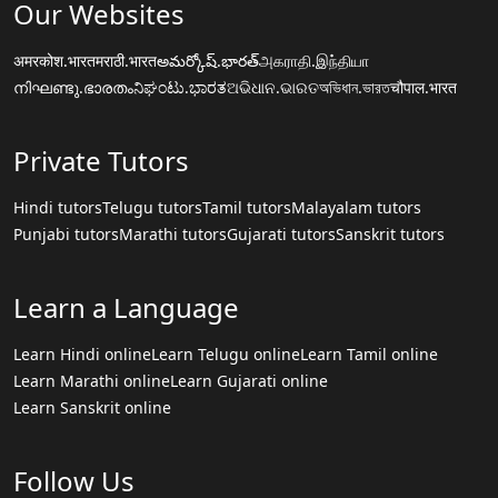
Our Websites
अमरकोश.भारत
मराठी.भारत
అమర్కోష్.భారత్
அகராதி.இந்தியா
നിഘണ്ടു.ഭാരതം
ನಿಘಂಟು.ಭಾರತ
ଅଭିଧାନ.ଭାରତ
অভিধান.ভারত
चौपाल.भारत
Private Tutors
Hindi tutors
Telugu tutors
Tamil tutors
Malayalam tutors
Punjabi tutors
Marathi tutors
Gujarati tutors
Sanskrit tutors
Learn a Language
Learn Hindi online
Learn Telugu online
Learn Tamil online
Learn Marathi online
Learn Gujarati online
Learn Sanskrit online
Follow Us