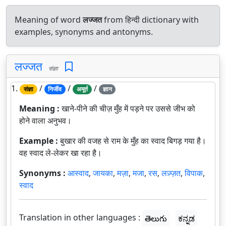
Meaning of word
लज्जत
from हिन्दी dictionary with
examples, synonyms and antonyms.
लज्जत
संज्ञा
1.
/
/
/
संज्ञा
निर्जीव
अमूर्त
ज्ञान
Meaning :
खाने-पीने की चीज़ मुँह में पड़ने पर उससे जीभ को
होने वाला अनुभव।
Example :
बुखार की वजह से राम के मुँह का स्वाद बिगड़ गया है।
वह स्वाद ले-लेकर खा रहा है।
Synonyms :
आस्वाद
,
जायका
,
मज़ा
,
मजा
,
रस
,
लज़्ज़त
,
विपाक
,
स्वाद
Translation in other languages :
తెలుగు
ಕನ್ನಡ