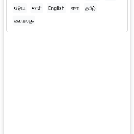
ଓଡ଼ିଆ
मराठी
English
বাংলা
தமிழ்
മലയാളം