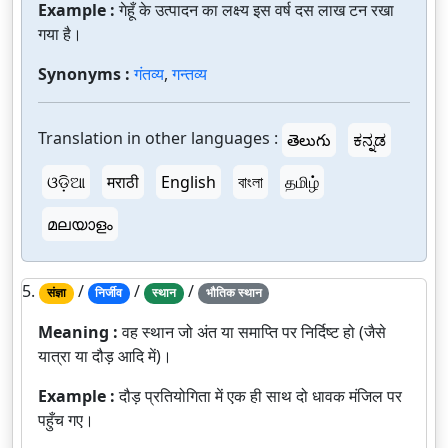
Example :
गेहूँ के उत्पादन का लक्ष्य इस वर्ष दस लाख टन रखा
गया है।
Synonyms :
गंतव्य
,
गन्तव्य
Translation in other languages :
తెలుగు
ಕನ್ನಡ
ଓଡ଼ିଆ
मराठी
English
বাংলা
தமிழ்
മലയാളം
5.
/
/
/
संज्ञा
निर्जीव
स्थान
भौतिक स्थान
Meaning :
वह स्थान जो अंत या समाप्ति पर निर्दिष्ट हो (जैसे
यात्रा या दौड़ आदि में)।
Example :
दौड़ प्रतियोगिता में एक ही साथ दो धावक मंजिल पर
पहुँच गए।