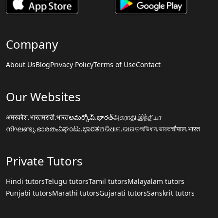
Company
About Us
Blog
Privacy Policy
Terms of Use
Contact
Our Websites
अमरकोश.भारत
मराठी.भारत
అమర్కోష్.భారత్
அகராதி.இந்தியா
നിഘണ്ടു.ഭാരതം
ನಿಘಂಟು.ಭಾರತ
ଅଭିଧାନ.ଭାରତ
অভিধান.ভারত
चौपाल.भारत
Private Tutors
Hindi tutors
Telugu tutors
Tamil tutors
Malayalam tutors
Punjabi tutors
Marathi tutors
Gujarati tutors
Sanskrit tutors