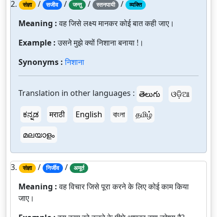
2.
/
/
/
/
संज्ञा
सजीव
जन्तु
स्तनपायी
व्यक्ति
Meaning :
वह जिसे लक्ष्य मानकर कोई बात कही जाए।
Example :
उसने मुझे क्यों निशाना बनाया !।
Synonyms :
निशाना
Translation in other languages :
తెలుగు
ଓଡ଼ିଆ
ಕನ್ನಡ
मराठी
English
বাংলা
தமிழ்
മലയാളം
3.
/
/
संज्ञा
निर्जीव
अमूर्त
Meaning :
वह विचार जिसे पूरा करने के लिए कोई काम किया
जाए।