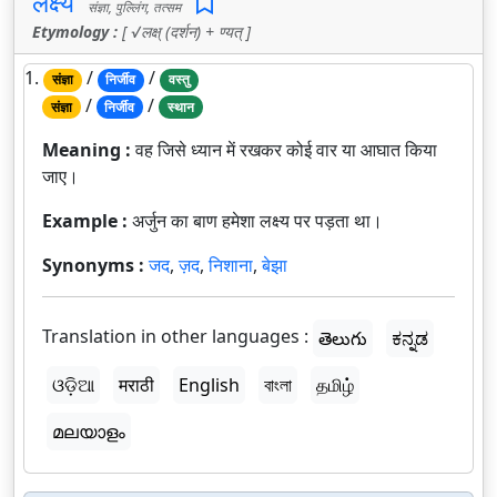
लक्ष्य
संज्ञा, पुल्लिंग, तत्सम
Etymology :
[ √लक्ष् (दर्शन) + ण्यत् ]
1.
/
/
संज्ञा
निर्जीव
वस्तु
/
/
संज्ञा
निर्जीव
स्थान
Meaning :
वह जिसे ध्यान में रखकर कोई वार या आघात किया
जाए।
Example :
अर्जुन का बाण हमेशा लक्ष्य पर पड़ता था।
Synonyms :
जद
,
ज़द
,
निशाना
,
बेझा
Translation in other languages :
తెలుగు
ಕನ್ನಡ
ଓଡ଼ିଆ
मराठी
English
বাংলা
தமிழ்
മലയാളം