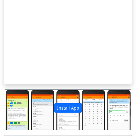
Install App
पिछला
अगला