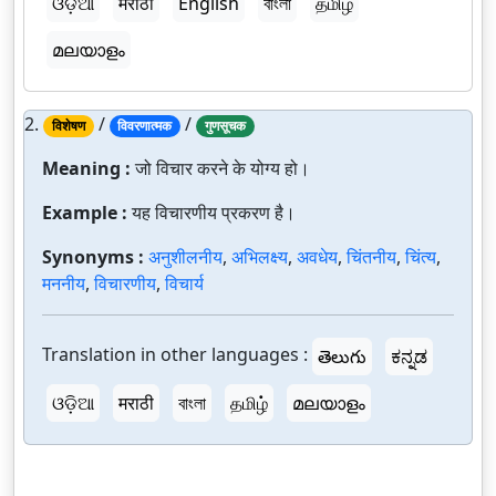
ଓଡ଼ିଆ
मराठी
English
বাংলা
தமிழ்
മലയാളം
2.
/
/
विशेषण
विवरणात्मक
गुणसूचक
Meaning :
जो विचार करने के योग्य हो।
Example :
यह विचारणीय प्रकरण है।
Synonyms :
अनुशीलनीय
,
अभिलक्ष्य
,
अवधेय
,
चिंतनीय
,
चिंत्य
,
मननीय
,
विचारणीय
,
विचार्य
Translation in other languages :
తెలుగు
ಕನ್ನಡ
ଓଡ଼ିଆ
मराठी
বাংলা
தமிழ்
മലയാളം