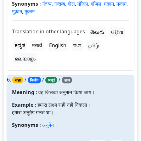
Synonyms :
गंतव्य
,
गन्तव्य
,
गोल
,
मंज़िल
,
मंजिल
,
मक़ाम
,
मकाम
,
मुक़ाम
,
मुकाम
Translation in other languages :
తెలుగు
ଓଡ଼ିଆ
ಕನ್ನಡ
मराठी
English
বাংলা
தமிழ்
മലയാളം
6.
/
/
/
संज्ञा
निर्जीव
अमूर्त
ज्ञान
Meaning :
वह जिसका अनुमान किया जाय।
Example :
हमारा लक्ष्य सही नहीं निकला।
हमारा अनुमेय ग़लत था।
Synonyms :
अनुमेय