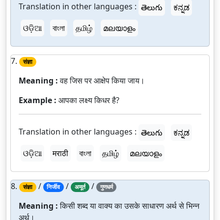
Translation in other languages :
తెలుగు
ಕನ್ನಡ
ଓଡ଼ିଆ
বাংলা
தமிழ்
മലയാളം
7.
संज्ञा
Meaning :
वह जिस पर आक्षेप किया जाय।
Example :
आपका लक्ष्य किधर है?
Translation in other languages :
తెలుగు
ಕನ್ನಡ
ଓଡ଼ିଆ
मराठी
বাংলা
தமிழ்
മലയാളം
8.
/
/
/
संज्ञा
निर्जीव
अमूर्त
गुणधर्म
Meaning :
किसी शब्द या वाक्य का उसके साधारण अर्थ से भिन्न
अर्थ।