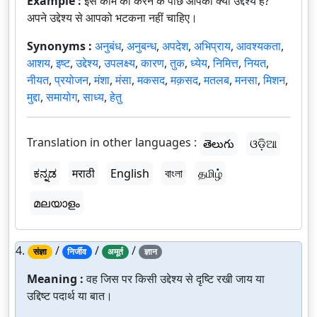
Example :
इस काम को करने के पीछे आपका क्या उद्देश्य है?
अपने उद्देश्य से आपको भटकना नहीं चाहिए।
Synonyms :
अनुबंध
,
अनुबन्ध
,
अपदेश
,
अभिप्राय
,
आवश्यकता
,
आशय
,
इष्ट
,
उद्देश्य
,
उपलक्ष्य
,
कारण
,
तुक
,
ध्येय
,
निमित्त
,
नियत
,
नीयत
,
प्रयोजन
,
मंशा
,
मंसा
,
मकसद
,
मक़सद
,
मतलब
,
मनसा
,
मिशन
,
मुद्दा
,
समायोग
,
साध्य
,
हेतु
Translation in other languages :
తెలుగు
ଓଡ଼ିଆ
ಕನ್ನಡ
मराठी
English
বাংলা
தமிழ்
മലയാളം
4.
/
/
/
संज्ञा
निर्जीव
अमूर्त
ज्ञान
Meaning :
वह जिस पर किसी उद्देश्य से दृष्टि रखी जाय या
उद्दिष्ट पदार्थ या बात।