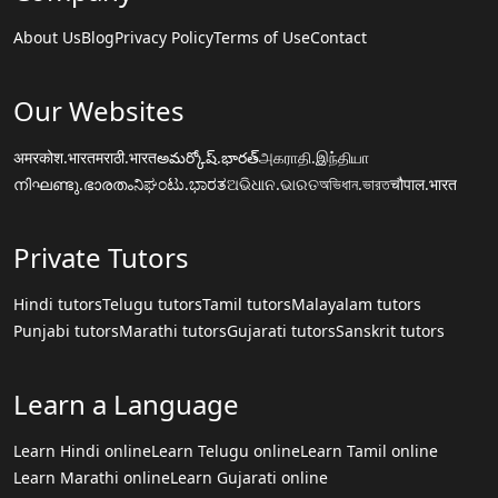
About Us
Blog
Privacy Policy
Terms of Use
Contact
Our Websites
अमरकोश.भारत
मराठी.भारत
అమర్కోష్.భారత్
அகராதி.இந்தியா
നിഘണ്ടു.ഭാരതം
ನಿಘಂಟು.ಭಾರತ
ଅଭିଧାନ.ଭାରତ
অভিধান.ভারত
चौपाल.भारत
Private Tutors
Hindi tutors
Telugu tutors
Tamil tutors
Malayalam tutors
Punjabi tutors
Marathi tutors
Gujarati tutors
Sanskrit tutors
Learn a Language
Learn Hindi online
Learn Telugu online
Learn Tamil online
Learn Marathi online
Learn Gujarati online