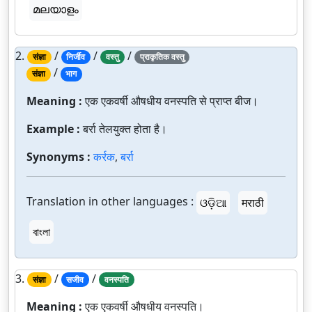
മലയാളം
2.
/
/
/
संज्ञा
निर्जीव
वस्तु
प्राकृतिक वस्तु
/
संज्ञा
भाग
Meaning :
एक एकवर्षी औषधीय वनस्पति से प्राप्त बीज।
Example :
बर्रा तेलयुक्त होता है।
Synonyms :
कर्रक
,
बर्रा
Translation in other languages :
ଓଡ଼ିଆ
मराठी
বাংলা
3.
/
/
संज्ञा
सजीव
वनस्पति
Meaning :
एक एकवर्षी औषधीय वनस्पति।