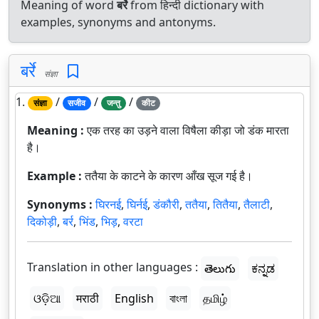
Meaning of word
बर्रे
from हिन्दी dictionary with
examples, synonyms and antonyms.
बर्रे
संज्ञा
1.
/
/
/
संज्ञा
सजीव
जन्तु
कीट
Meaning :
एक तरह का उड़ने वाला विषैला कीड़ा जो डंक मारता
है।
Example :
ततैया के काटने के कारण आँख सूज गई है।
Synonyms :
घिरनई
,
घिर्नई
,
डंकौरी
,
ततैया
,
तितैया
,
तैलाटी
,
दिकोड़ी
,
बर्र
,
भिंड
,
भिड़
,
वरटा
Translation in other languages :
తెలుగు
ಕನ್ನಡ
ଓଡ଼ିଆ
मराठी
English
বাংলা
தமிழ்