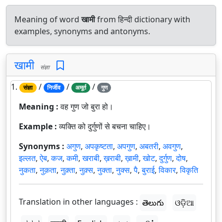
Meaning of word
खामी
from हिन्दी dictionary with
examples, synonyms and antonyms.
खामी
संज्ञा
1.
/
/
/
संज्ञा
निर्जीव
अमूर्त
गुण
Meaning :
वह गुण जो बुरा हो।
Example :
व्यक्ति को दुर्गुणों से बचना चाहिए।
Synonyms :
अगुण
,
अपकृष्टता
,
अपगुण
,
अबतरी
,
अवगुण
,
इल्लत
,
ऐब
,
कज
,
कमी
,
खराबी
,
ख़राबी
,
ख़ामी
,
खोट
,
दुर्गुण
,
दोष
,
नुकता
,
नुक़ता
,
नुक़्ता
,
नुक़्स
,
नुक्ता
,
नुक्स
,
पै
,
बुराई
,
विकार
,
विकृति
Translation in other languages :
తెలుగు
ଓଡ଼ିଆ