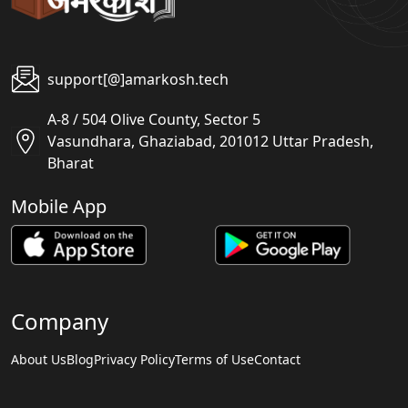
support[@]amarkosh.tech
A-8 / 504 Olive County, Sector 5
Vasundhara, Ghaziabad, 201012 Uttar Pradesh,
Bharat
Mobile App
Company
About Us
Blog
Privacy Policy
Terms of Use
Contact