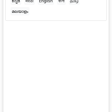
ಕನ್ನಡ
मराठी
English
বাংলা
தமிழ்
മലയാളം