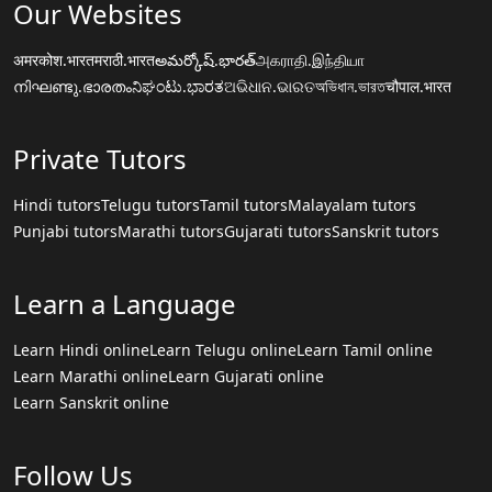
Our Websites
अमरकोश.भारत
मराठी.भारत
అమర్కోష్.భారత్
அகராதி.இந்தியா
നിഘണ്ടു.ഭാരതം
ನಿಘಂಟು.ಭಾರತ
ଅଭିଧାନ.ଭାରତ
অভিধান.ভারত
चौपाल.भारत
Private Tutors
Hindi tutors
Telugu tutors
Tamil tutors
Malayalam tutors
Punjabi tutors
Marathi tutors
Gujarati tutors
Sanskrit tutors
Learn a Language
Learn Hindi online
Learn Telugu online
Learn Tamil online
Learn Marathi online
Learn Gujarati online
Learn Sanskrit online
Follow Us