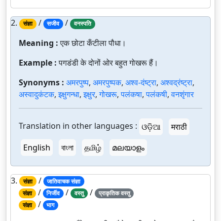
2.
/
/
संज्ञा
सजीव
वनस्पति
Meaning :
एक छोटा कँटीला पौधा।
Example :
पगडंडी के दोनों ओर बहुत गोखरू हैं।
Synonyms :
अमरपुष्प
,
अमरपुष्पक
,
अश्व-दंष्ट्रा
,
अश्वद्रंष्ट्रा
,
अस्वादुकंटक
,
इक्षुगन्धा
,
इक्षुर
,
गोखरू
,
पलंकषा
,
पलंकषी
,
वनशृंगार
Translation in other languages :
ଓଡ଼ିଆ
मराठी
English
বাংলা
தமிழ்
മലയാളം
3.
/
संज्ञा
जातिवाचक संज्ञा
/
/
/
संज्ञा
निर्जीव
वस्तु
प्राकृतिक वस्तु
/
संज्ञा
भाग