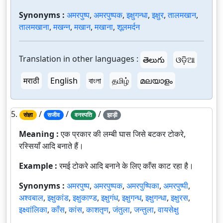
Synonyms :
अमरपुष्प
,
अमरपुष्पक
,
इक्षुगन्धा
,
इक्षुर
,
तालमखान
,
तालमखाना
,
मखन्न
,
मखान
,
मखाना
,
शूलमर्दन
Translation in other languages :
తెలుగు
ଓଡ଼ିଆ
मराठी
English
বাংলা
தமிழ்
മലയാളം
5.
/
/
/
संज्ञा
सजीव
वनस्पति
झाड़ी
Meaning :
एक प्रकार की लम्बी घास जिसे बटकर टोकरे,
रस्सियाँ आदि बनाते हैं।
Example :
रमई टोकरे आदि बनाने के लिए काँस काट रहा है।
Synonyms :
अमरपुष्प
,
अमरपुष्पक
,
अमरपुष्पिका
,
अमरपुष्पी
,
अश्वबाल
,
इक्षुकांड
,
इक्षुकाण्ड
,
इक्षुगंध
,
इक्षुगन्ध
,
इक्षुगन्धा
,
इक्षुरस
,
इक्ष्वांलिका
,
काँस
,
कांस
,
काशतृण
,
जंतुला
,
जन्तुला
,
वायसेक्षु