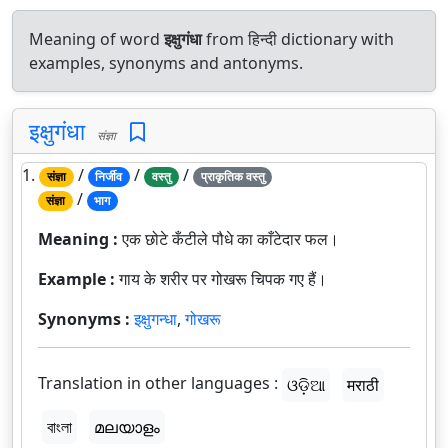
Meaning of word
इक्षुगंधा
from हिन्दी dictionary with
examples, synonyms and antonyms.
इक्षुगंधा
संज्ञा
1.
/
/
/
संज्ञा
निर्जीव
वस्तु
प्राकृतिक वस्तु
/
संज्ञा
भाग
Meaning :
एक छोटे कँटीले पौधे का काँटेदार फल।
Example :
गाय के शरीर पर गोखरू चिपक गए हैं।
Synonyms :
इक्षुगन्धा
,
गोखरू
Translation in other languages :
ଓଡ଼ିଆ
मराठी
বাংলা
മലയാളം