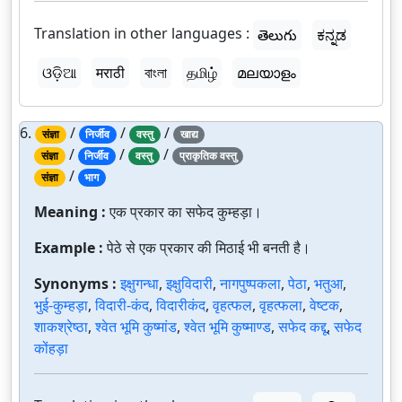
Translation in other languages :
తెలుగు
ಕನ್ನಡ
ଓଡ଼ିଆ
मराठी
বাংলা
தமிழ்
മലയാളം
6.
/
/
/
संज्ञा
निर्जीव
वस्तु
खाद्य
/
/
/
संज्ञा
निर्जीव
वस्तु
प्राकृतिक वस्तु
/
संज्ञा
भाग
Meaning :
एक प्रकार का सफेद कुम्हड़ा।
Example :
पेठे से एक प्रकार की मिठाई भी बनती है।
Synonyms :
इक्षुगन्धा
,
इक्षुविदारी
,
नागपुष्पकला
,
पेठा
,
भतुआ
,
भुई-कुम्हड़ा
,
विदारी-कंद
,
विदारीकंद
,
वृहत्फल
,
वृहत्फला
,
वेष्टक
,
शाकश्रेष्ठा
,
श्वेत भूमि कुष्मांड
,
श्वेत भूमि कुष्माण्ड
,
सफेद कद्दू
,
सफेद
कोंहड़ा