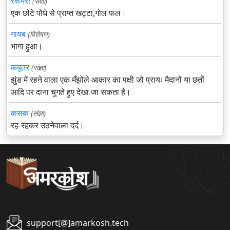
रसभरी
(संज्ञा)
एक छोटे पौधे से प्राप्त खट्टा,गोल फल।
गायब
(विशेषण)
भागा हुआ।
कबूतर
(संज्ञा)
झुंड में रहने वाला एक मँझोले आकार का पक्षी जो प्रायः मैदानों या छतों
आदि पर दाना चुगते हुए देखा जा सकता है।
कसक
(संज्ञा)
रह-रहकर उठनेवाला दर्द।
support[@]amarkosh.tech