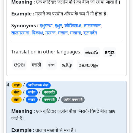
Meaning :
एक काँटेदार जलीय पौधे का बीज जो खाया जाता है।
Example :
मखाने का प्रयोग औषध के रूप में भी होता है।
Synonyms :
इक्षुगन्धा
,
इक्षुर
,
कोकिलाक्ष
,
तालमखान
,
तालमखाना
,
पिकाक्ष
,
मखन्न
,
मखान
,
मखाना
,
शूलमर्दन
Translation in other languages :
తెలుగు
ಕನ್ನಡ
ଓଡ଼ିଆ
मराठी
বাংলা
தமிழ்
മലയാളം
4.
/
संज्ञा
जातिवाचक संज्ञा
/
/
संज्ञा
सजीव
वनस्पति
/
/
/
संज्ञा
सजीव
वनस्पति
जलीय वनस्पति
Meaning :
एक काँटेदार जलीय पौधा जिसके चिपटे बीज खाए
जाते हैं।
Example :
तालाब मखानों से भरा है।