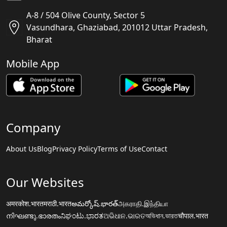
A-8 / 504 Olive County, Sector 5
Vasundhara, Ghaziabad, 201012 Uttar Pradesh,
Bharat
Mobile App
Company
About Us
Blog
Privacy Policy
Terms of Use
Contact
Our Websites
अमरकोश.भारत
मराठी.भारत
అమర్కోష్.భారత్
அகராதி.இந்தியா
നിഘണ്ടു.ഭാരതം
ನಿಘಂಟು.ಭಾರತ
ଅଭିଧାନ.ଭାରତ
অভিধান.ভারত
चौपाल.भारत