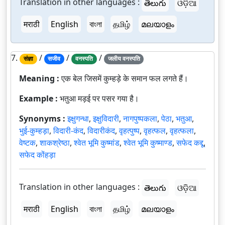
Translation in other languages :
తెలుగు
ଓଡ଼ିଆ
मराठी
English
বাংলা
தமிழ்
മലയാളം
7.
/
/
/
संज्ञा
सजीव
वनस्पति
जलीय वनस्पति
Meaning :
एक बेल जिसमें कुम्हड़े के समान फल लगते हैं।
Example :
भतुआ मड़ई पर पसर गया है।
Synonyms :
इक्षुगन्धा
,
इक्षुविदारी
,
नागपुष्पकला
,
पेठा
,
भतुआ
,
भुई-कुम्हड़ा
,
विदारी-कंद
,
विदारीकंद
,
वृहत्पुष्प
,
वृहत्फल
,
वृहत्फला
,
वेष्टक
,
शाकश्रेष्ठा
,
श्वेत भूमि कुष्मांड
,
श्वेत भूमि कुष्माण्ड
,
सफेद कद्दू
,
सफेद कोंहड़ा
Translation in other languages :
తెలుగు
ଓଡ଼ିଆ
मराठी
English
বাংলা
தமிழ்
മലയാളം