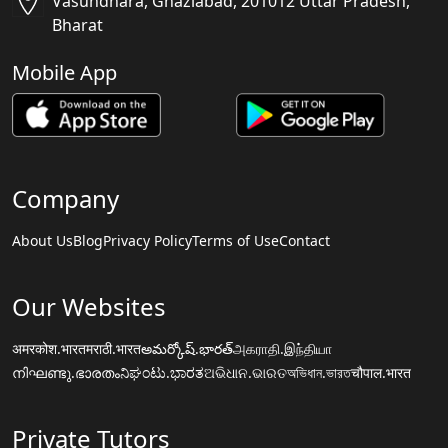
Vasundhara, Ghaziabad, 201012 Uttar Pradesh,
Bharat
Mobile App
Company
About Us
Blog
Privacy Policy
Terms of Use
Contact
Our Websites
अमरकोश.भारत
मराठी.भारत
అమర్కోష్.భారత్
அகராதி.இந்தியா
നിഘണ്ടു.ഭാരതം
ನಿಘಂಟು.ಭಾರತ
ଅଭିଧାନ.ଭାରତ
অভিধান.ভারত
चौपाल.भारत
Private Tutors