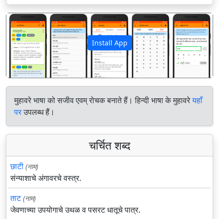
Install App
पिछला
अगला
मुहावरे भाषा को सजीव एवम् रोचक बनाते हैं। हिन्दी भाषा के मुहावरे
यहाँ
पर
उपलब्ध हैं।
चर्चित शब्द
छाटी
(नाम)
संन्याशाचे अंगावरचे वस्त्र.
ताट
(नाम)
जेवणाच्या उपयोगाचे उथळ व पसरट धातूचे पात्र.