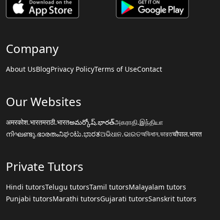
Company
About Us
Blog
Privacy Policy
Terms of Use
Contact
Our Websites
अमरकोश.भारत
मराठी.भारत
అమర్కోష్.భారత్
அகராதி.இந்தியா
നിഘണ്ടു.ഭാരതം
ನಿಘಂಟು.ಭಾರತ
ଅଭିଧାନ.ଭାରତ
অভিধান.ভারত
चौपाल.भारत
Private Tutors
Hindi tutors
Telugu tutors
Tamil tutors
Malayalam tutors
Punjabi tutors
Marathi tutors
Gujarati tutors
Sanskrit tutors