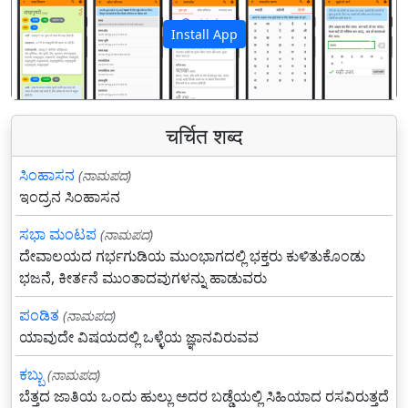
Install App
पिछला
अगला
चर्चित शब्द
ಸಿಂಹಾಸನ
(ನಾಮಪದ)
ಇಂದ್ರನ ಸಿಂಹಾಸನ
ಸಭಾ ಮಂಟಪ
(ನಾಮಪದ)
ದೇವಾಲಯದ ಗರ್ಭಗುಡಿಯ ಮುಂಭಾಗದಲ್ಲಿ ಭಕ್ತರು ಕುಳಿತುಕೊಂಡು
ಭಜನೆ, ಕೀರ್ತನೆ ಮುಂತಾದವುಗಳನ್ನು ಹಾಡುವರು
ಪಂಡಿತ
(ನಾಮಪದ)
ಯಾವುದೇ ವಿಷಯದಲ್ಲಿ ಒಳ್ಳೆಯ ಜ್ಞಾನವಿರುವವ
ಕಬ್ಬು
(ನಾಮಪದ)
ಬೆತ್ತದ ಜಾತಿಯ ಒಂದು ಹುಲ್ಲು ಅದರ ಬಡ್ಡೆಯಲ್ಲಿ ಸಿಹಿಯಾದ ರಸವಿರುತ್ತದೆ