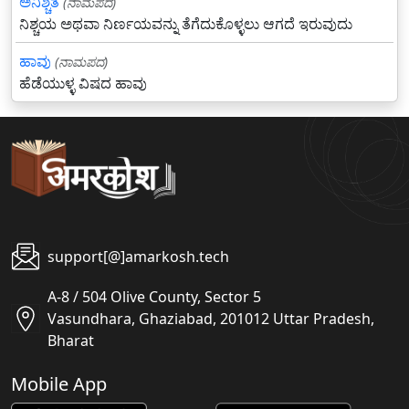
ಅನಿಶ್ಚಿತ
(ನಾಮಪದ)
ನಿಶ್ಚಯ ಅಥವಾ ನಿರ್ಣಯವನ್ನು ತೆಗೆದುಕೊಳ್ಳಲು ಆಗದೆ ಇರುವುದು
ಹಾವು
(ನಾಮಪದ)
ಹೆಡೆಯುಳ್ಳ ವಿಷದ ಹಾವು
support[@]amarkosh.tech
A-8 / 504 Olive County, Sector 5
Vasundhara, Ghaziabad, 201012 Uttar Pradesh,
Bharat
Mobile App