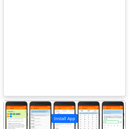
Install App
पिछला
अगला