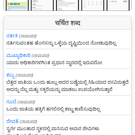
चर्चित शब्द
ನರ್ತಕಿ
(ನಾಮಪದ)
ನರ್ತಿಸುವಂತಹ ಹೆಂಗಸನ್ನು ಒಳ್ಳೆಯ ದೃಷ್ಟಿಯಿಂದ ನೋಡುವುದಿಲ್ಲ
ಮುಖ್ಯಾಧಿಕಾರಿ
(ನಾಮಪದ)
ಯಾರು ಅಧಿಕಾರಿಗಳಿಗಿಂತ ಪ್ರಧಾನ ಸ್ಥಾನದಲ್ಲಿ ಇರುವರೋ
ಕಬ್ಬು
(ನಾಮಪದ)
ಬೆತ್ತದ ಜಾತಿಯ ಒಂದು ಹುಲ್ಲು ಅದರ ಬಡ್ಡೆಯಲ್ಲಿ ಸಿಹಿಯಾದ ರಸವಿರುತ್ತದೆ
ಅದನ್ನು ಬೆಲ್ಲ ಮತ್ತು ಸಕ್ಕರೆಯನ್ನು ಮಾಡಲು ಉಪಯೋಗಿಸುತ್ತಾರೆ
ಗೂಬೆ
(ನಾಮಪದ)
ಒಂದು ಜಾತಿಯ ಹಕ್ಕಿಗೆ ಹಗಲಿನಲ್ಲಿ ಕಣ್ಣು ಕಾಣಿಸುವುದಿಲ್ಲ
ದೇವತೆ
(ನಾಮಪದ)
ಸ್ವರ್ಗ ಮುಂತಾದ ಸ್ಥಳದಲ್ಲಿ ವಾಸಿಸುವ ಅಮರ ಜೀವಿಗಳು