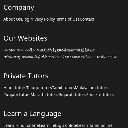
Company
About Us
Blog
Privacy Policy
Terms of Use
Contact
Our Websites
अमरकोश.भारत
मराठी.भारत
అమర్కోష్.భారత్
அகராதி.இந்தியா
നിഘണ്ടു.ഭാരതം
ನಿಘಂಟು.ಭಾರತ
ଅଭିଧାନ.ଭାରତ
অভিধান.ভারত
चौपाल.भारत
Private Tutors
Hindi tutors
Telugu tutors
Tamil tutors
Malayalam tutors
Punjabi tutors
Marathi tutors
Gujarati tutors
Sanskrit tutors
Learn a Language
Learn Hindi online
Learn Telugu online
Learn Tamil online