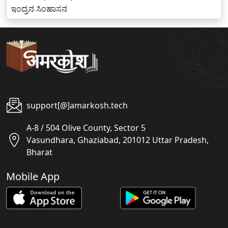
ಇಂದ್ರನ ಸಿಂಹಾಸನ
support[@]amarkosh.tech
A-8 / 504 Olive County, Sector 5
Vasundhara, Ghaziabad, 201012 Uttar Pradesh,
Bharat
Mobile App