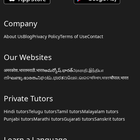
Company
About Us
Blog
Privacy Policy
Terms of Use
Contact
Our Websites
अमरकोश.भारत
मराठी.भारत
అమర్కోష్.భారత్
அகராதி.இந்தியா
നിഘണ്ടു.ഭാരതം
ನಿಘಂಟು.ಭಾರತ
ଅଭିଧାନ.ଭାରତ
অভিধান.ভারত
चौपाल.भारत
Private Tutors
Hindi tutors
Telugu tutors
Tamil tutors
Malayalam tutors
Punjabi tutors
Marathi tutors
Gujarati tutors
Sanskrit tutors
Learn a Language