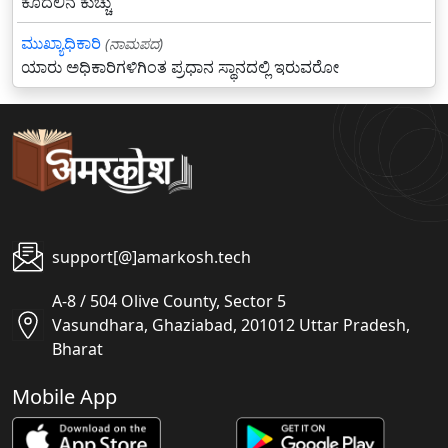
ಕೂದಲಿನ ಕುಚ್ಚು
ಮುಖ್ಯಾಧಿಕಾರಿ
(ನಾಮಪದ)
ಯಾರು ಅಧಿಕಾರಿಗಳಿಗಿಂತ ಪ್ರಧಾನ ಸ್ಥಾನದಲ್ಲಿ ಇರುವರೋ
support[@]amarkosh.tech
A-8 / 504 Olive County, Sector 5
Vasundhara, Ghaziabad, 201012 Uttar Pradesh,
Bharat
Mobile App