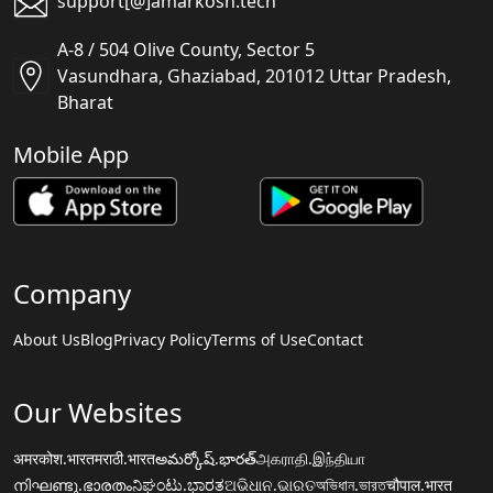
support[@]amarkosh.tech
A-8 / 504 Olive County, Sector 5
Vasundhara, Ghaziabad, 201012 Uttar Pradesh,
Bharat
Mobile App
Company
About Us
Blog
Privacy Policy
Terms of Use
Contact
Our Websites
अमरकोश.भारत
मराठी.भारत
అమర్కోష్.భారత్
அகராதி.இந்தியா
നിഘണ്ടു.ഭാരതം
ನಿಘಂಟು.ಭಾರತ
ଅଭିଧାନ.ଭାରତ
অভিধান.ভারত
चौपाल.भारत