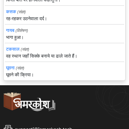
कसक
(संज्ञा)
रह-रहकर उठनेवाला दर्द।
गायब
(विशेषण)
भागा हुआ।
टकसाल
(संज्ञा)
वह स्थान जहाँ सिक्के बनाये या ढाले जाते हैं।
घूमना
(संज्ञा)
घूमने की क्रिया।