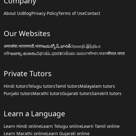
Company
About Us
Blog
Privacy Policy
Terms of Use
Contact
Our Websites
अमरकोश.भारत
मराठी.भारत
అమర్కోష్.భారత్
அகராதி.இந்தியா
നിഘണ്ടു.ഭാരതം
ನಿಘಂಟು.ಭಾರತ
ଅଭିଧାନ.ଭାରତ
অভিধান.ভারত
चौपाल.भारत
Private Tutors
Hindi tutors
Telugu tutors
Tamil tutors
Malayalam tutors
Punjabi tutors
Marathi tutors
Gujarati tutors
Sanskrit tutors
Learn a Language
Learn Hindi online
Learn Telugu online
Learn Tamil online
Learn Marathi online
Learn Gujarati online