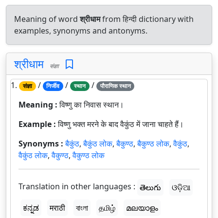
Meaning of word
श्रीधाम
from हिन्दी dictionary with
examples, synonyms and antonyms.
श्रीधाम
संज्ञा
1.
/
/
/
संज्ञा
निर्जीव
स्थान
पौराणिक स्थान
Meaning :
विष्णु का निवास स्थान।
Example :
विष्णु भक्त मरने के बाद वैकुंठ में जाना चाहते हैं।
Synonyms :
बैकुंठ
,
बैकुंठ लोक
,
बैकुण्ठ
,
बैकुण्ठ लोक
,
वैकुंठ
,
वैकुंठ लोक
,
वैकुण्ठ
,
वैकुण्ठ लोक
Translation in other languages :
తెలుగు
ଓଡ଼ିଆ
ಕನ್ನಡ
मराठी
বাংলা
தமிழ்
മലയാളം