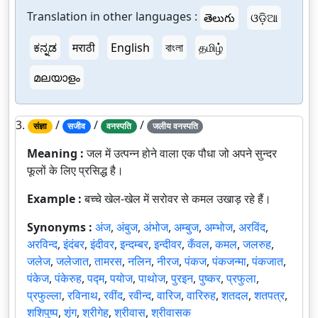
Translation in other languages :
తెలుగు
ଓଡ଼ିଆ
ಕನ್ನಡ
मराठी
English
বাংলা
தமிழ்
മലയാളം
3.
/
/
/
संज्ञा
सजीव
वनस्पति
जलीय वनस्पति
Meaning :
जल में उत्पन्न होने वाला एक पौधा जो अपने सुन्दर
फूलों के लिए प्रसिद्ध है।
Example :
बच्चे खेल-खेल में सरोवर से कमल उखाड़ रहे हैं।
Synonyms :
अंज
,
अंबुज
,
अंभोज
,
अम्बुज
,
अम्भोज
,
अरविंद
,
अरविन्द
,
इंदंबर
,
इंदीवर
,
इन्दम्बर
,
इन्दीवर
,
कँवल
,
कमल
,
जलरुह
,
जलेज
,
जलेजात
,
तामरस
,
नलिन
,
नीरज
,
पंकज
,
पंकजन्मा
,
पंकजात
,
पंकेज
,
पंकेरुह
,
पद्म
,
पयोज
,
पाथोज
,
पुरइन
,
पुष्कर
,
प्रफुला
,
प्रफुल्ला
,
रविनाथ
,
रवींद
,
रवीन्द
,
वारिज
,
वारिरुह
,
शतदल
,
शतपत्र
,
शशिपुष्प
,
शृंग
,
श्रीगेह
,
श्रीवास
,
श्रीवासक