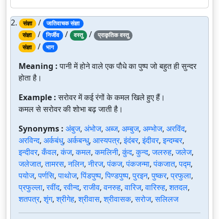
2.
/
संज्ञा
जातिवाचक संज्ञा
/
/
/
संज्ञा
निर्जीव
वस्तु
प्राकृतिक वस्तु
/
संज्ञा
भाग
Meaning :
पानी में होने वाले एक पौधे का पुष्प जो बहुत ही सुन्दर
होता है।
Example :
सरोवर में कई रंगों के कमल खिले हुए हैं।
कमल से सरोवर की शोभा बढ़ जाती है।
Synonyms :
अंबुज
,
अंभोज
,
अब्ज
,
अम्बुज
,
अम्भोज
,
अरविंद
,
अरविन्द
,
अर्कबंधु
,
अर्कबन्धु
,
आस्यपत्र
,
इंदंबर
,
इंदीवर
,
इन्दम्बर
,
इन्दीवर
,
कँवल
,
कंज
,
कमल
,
कमलिनी
,
कुंद
,
कुन्द
,
जलरुह
,
जलेज
,
जलेजात
,
तामरस
,
नलिन
,
नीरज
,
पंकज
,
पंकजन्मा
,
पंकजात
,
पद्म
,
पयोज
,
पर्णसि
,
पाथोज
,
पिंडपुष्प
,
पिण्डपुष्प
,
पुरइन
,
पुष्कर
,
प्रफुला
,
प्रफुल्ला
,
रवींद
,
रवीन्द
,
राजीव
,
वनरुह
,
वारिज
,
वारिरुह
,
शतदल
,
शतपत्र
,
शृंग
,
श्रीगेह
,
श्रीवास
,
श्रीवासक
,
सरोज
,
सलिलज