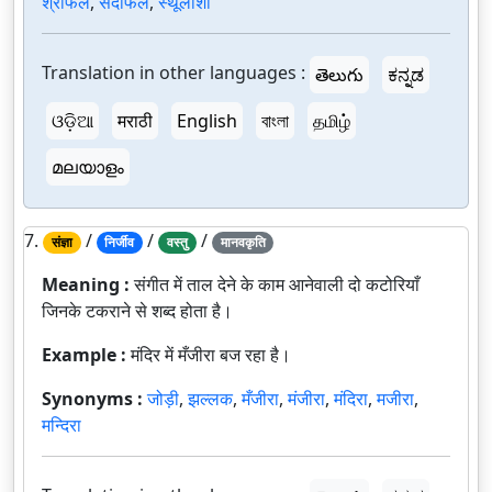
श्रीफल
,
सदाफल
,
स्थूलांशी
Translation in other languages :
తెలుగు
ಕನ್ನಡ
ଓଡ଼ିଆ
मराठी
English
বাংলা
தமிழ்
മലയാളം
7.
/
/
/
संज्ञा
निर्जीव
वस्तु
मानवकृति
Meaning :
संगीत में ताल देने के काम आनेवाली दो कटोरियाँ
जिनके टकराने से शब्द होता है।
Example :
मंदिर में मँजीरा बज रहा है।
Synonyms :
जोड़ी
,
झल्लक
,
मँजीरा
,
मंजीरा
,
मंदिरा
,
मजीरा
,
मन्दिरा