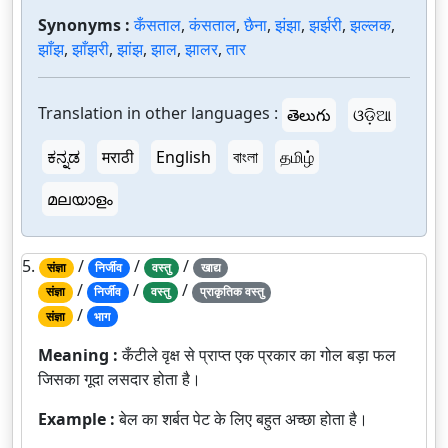
Synonyms :
कँसताल
,
कंसताल
,
छैना
,
झंझा
,
झर्झरी
,
झल्लक
,
झाँझ
,
झाँझरी
,
झांझ
,
झाल
,
झालर
,
तार
Translation in other languages :
తెలుగు
ଓଡ଼ିଆ
ಕನ್ನಡ
मराठी
English
বাংলা
தமிழ்
മലയാളം
5.
/
/
/
संज्ञा
निर्जीव
वस्तु
खाद्य
/
/
/
संज्ञा
निर्जीव
वस्तु
प्राकृतिक वस्तु
/
संज्ञा
भाग
Meaning :
कँटीले वृक्ष से प्राप्त एक प्रकार का गोल बड़ा फल
जिसका गूदा लसदार होता है।
Example :
बेल का शर्बत पेट के लिए बहुत अच्छा होता है।