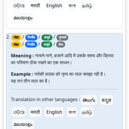
ଓଡ଼ିଆ
मराठी
English
বাংলা
தமிழ்
മലയാളം
2.
/
/
/
संज्ञा
निर्जीव
अमूर्त
गुणधर्म
/
/
/
संज्ञा
निर्जीव
अमूर्त
बोध
Meaning :
नाचने-गाने, बजाने आदि में उसके समय और क्रिया
का परिमाण ठीक रखने का एक साधन।
Example :
नर्तकी वादक को नृत्य का ताल समझा रही है।
यह राग तीन ताल का है।
Translation in other languages :
తెలుగు
ಕನ್ನಡ
ଓଡ଼ିଆ
मराठी
English
বাংলা
தமிழ்
മലയാളം