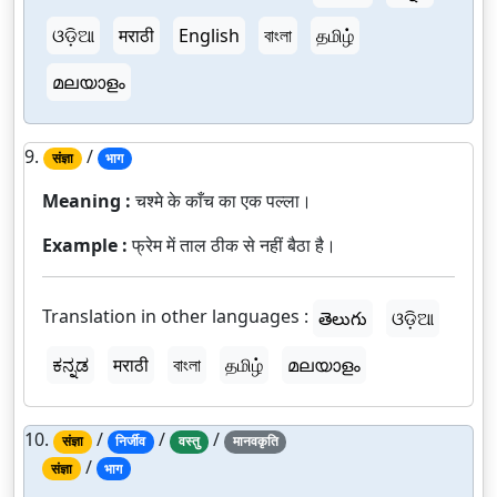
ଓଡ଼ିଆ
मराठी
English
বাংলা
தமிழ்
മലയാളം
9.
/
संज्ञा
भाग
Meaning :
चश्मे के काँच का एक पल्ला।
Example :
फ्रेम में ताल ठीक से नहीं बैठा है।
Translation in other languages :
తెలుగు
ଓଡ଼ିଆ
ಕನ್ನಡ
मराठी
বাংলা
தமிழ்
മലയാളം
10.
/
/
/
संज्ञा
निर्जीव
वस्तु
मानवकृति
/
संज्ञा
भाग