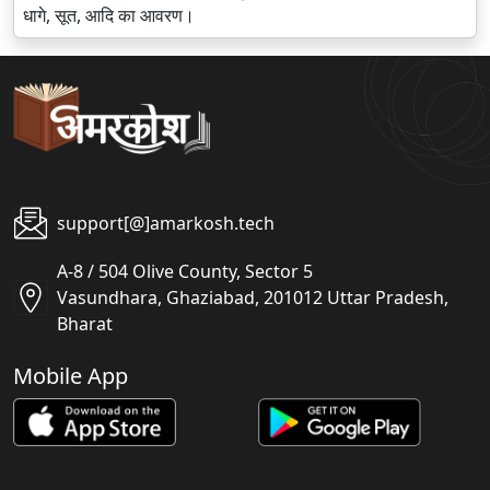
धागे, सूत, आदि का आवरण।
support[@]amarkosh.tech
A-8 / 504 Olive County, Sector 5
Vasundhara, Ghaziabad, 201012 Uttar Pradesh,
Bharat
Mobile App