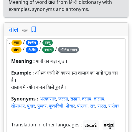
Meaning of word
ताल
from हिन्दी dictionary with
examples, synonyms and antonyms.
ताल
संज्ञा
1.
/
/
संज्ञा
निर्जीव
वस्तु
/
/
/
संज्ञा
निर्जीव
स्थान
भौतिक स्थान
Meaning :
पानी का बड़ा कुंड।
Example :
अधिक गरमी के कारण इस तालाब का पानी सूख रहा
है।
तालाब में रंगीन कमल खिले हुए हैं।
Synonyms :
अरकासार
,
जल्ला
,
तड़ाग
,
तलाब
,
तालाब
,
तोयाधार
,
पुखर
,
पुष्कर
,
पुष्करिणी
,
पोखर
,
पोखरा
,
सर
,
सरस
,
सरोवर
Translation in other languages :
తెలుగు
ಕನ್ನಡ