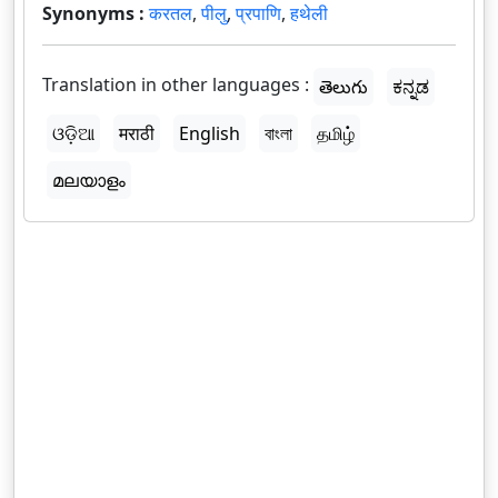
Synonyms :
करतल
,
पीलु
,
प्रपाणि
,
हथेली
Translation in other languages :
తెలుగు
ಕನ್ನಡ
ଓଡ଼ିଆ
मराठी
English
বাংলা
தமிழ்
മലയാളം