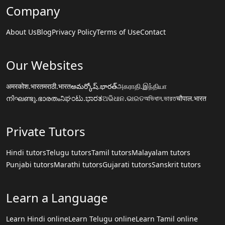
Company
About Us
Blog
Privacy Policy
Terms of Use
Contact
Our Websites
अमरकोश.भारत
मराठी.भारत
అమర్కోష్.భారత్
அகராதி.இந்தியா
നിഘണ്ടു.ഭാരതം
ನಿಘಂಟು.ಭಾರತ
ଅଭିଧାନ.ଭାରତ
অভিধান.ভারত
चौपाल.भारत
Private Tutors
Hindi tutors
Telugu tutors
Tamil tutors
Malayalam tutors
Punjabi tutors
Marathi tutors
Gujarati tutors
Sanskrit tutors
Learn a Language
Learn Hindi online
Learn Telugu online
Learn Tamil online