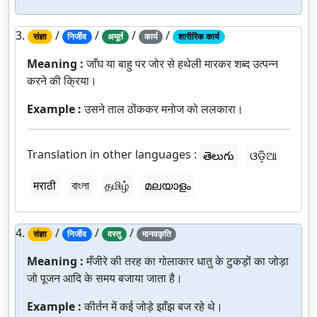
3.
/
/
/
/
संज्ञा
निर्जीव
अमूर्त
कार्य
शारीरिक कार्य
Meaning :
जाँघ या बाहु पर जोर से हथेली मारकर शब्द उत्पन्न
करने की क्रिया।
Example :
उसने ताल ठोंककर मनोज को ललकारा।
Translation in other languages :
తెలుగు
ଓଡ଼ିଆ
मराठी
বাংলা
தமிழ்
മലയാളം
4.
/
/
/
संज्ञा
निर्जीव
वस्तु
मानवकृति
Meaning :
मँजीरे की तरह का गोलाकार धातु के टुकड़ों का जोड़ा
जो पूजन आदि के समय बजाया जाता है।
Example :
कीर्तन में कई जोड़े झाँझ बज रहे थे।