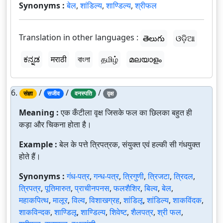
Synonyms :
बेल
,
शांडिल्य
,
शाण्डिल्य
,
श्रीफल
Translation in other languages :
తెలుగు
ଓଡ଼ିଆ
ಕನ್ನಡ
मराठी
বাংলা
தமிழ்
മലയാളം
6.
/
/
/
संज्ञा
सजीव
वनस्पति
वृक्ष
Meaning :
एक कँटीला वृक्ष जिसके फल का छिलका बहुत ही
कड़ा और चिकना होता है।
Example :
बेल के पत्ते त्रिपत्रक, संयुक्त एवं हल्की सी गंधयुक्त
होते हैं।
Synonyms :
गंध-पत्र
,
गन्ध-पत्र
,
त्रिगुणी
,
त्रिजटा
,
त्रिदल
,
त्रिपत्र
,
पूतिमारुत
,
प्राचीनपनस
,
फलशैशिर
,
बिल्व
,
बेल
,
महाकपित्थ
,
मालूर
,
विल्व
,
विशाखग्रह
,
शांडिलू
,
शांडिल्य
,
शाकविंदक
,
शाकविन्दक
,
शाण्डिलू
,
शाण्डिल्य
,
शिवेष्ट
,
शैलपत्र
,
श्री फल
,