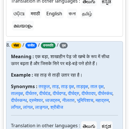
Translation in other languages :
తెలుగు
ಕನ್ನಡ
ଓଡ଼ିଆ
मराठी
English
বাংলা
தமிழ்
മലയാളം
8.
/
/
/
संज्ञा
सजीव
वनस्पति
वृक्ष
Meaning :
एक बड़ा, शाखाहीन पेड़ जो खम्बे के रूप में सीधा
ऊपर बढ़ता है और जिसके सिरे पर बड़े-बड़े पत्ते होते हैं।
Example :
वह ताड़ से ताड़ी उतार रहा है।
Synonyms :
तरकुल
,
ताड़
,
ताड़ वृक्ष
,
ताड़वृक्ष
,
ताल वृक्ष
,
तालवृक्ष
,
दीर्घतरु
,
दीर्घदंड
,
दीर्घदण्ड
,
दीर्घद्रु
,
दीर्घपादप
,
दीर्घस्कंध
,
दीर्घस्कन्ध
,
द्रुमेश्वर
,
ध्वजद्रुम
,
नीलतरु
,
भूमिपिशाच
,
महाद्रुम
,
लाँगल
,
लांगल
,
लाङ्गल
,
श्रीबीज
Translation in other languages :
తెలుగు
ಕನ್ನಡ