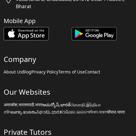
Bharat
Mobile App
Company
About Us
Blog
Privacy Policy
Terms of Use
Contact
Our Websites
अमरकोश.भारत
मराठी.भारत
అమర్కోష్.భారత్
அகராதி.இந்தியா
നിഘണ്ടു.ഭാരതം
ನಿಘಂಟು.ಭಾರತ
ଅଭିଧାନ.ଭାରତ
অভিধান.ভারত
चौपाल.भारत
Private Tutors