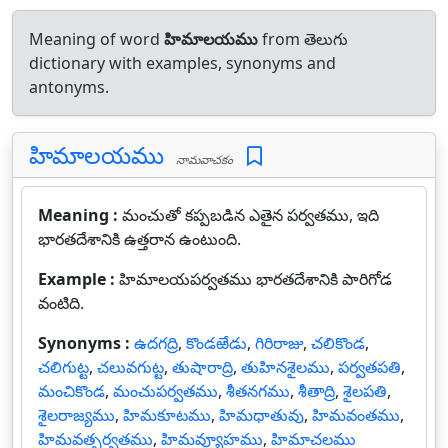
Meaning of word
హిమాలయము
from తెలుగు
dictionary with examples, synonyms and
antonyms.
హిమాలయము
నామవాచకం
Meaning :
మంచుతో కప్పబడిన ఎతైన పర్వతము, ఇది
భారతదేశానికి ఉత్తరాన ఉంటుంది.
Example :
హిమాలయపర్వతము భారతదేశానికి పారిగోడ
వంటిది.
Synonyms :
ఉదగద్రి
,
కొండఱేడు
,
గిరిరాజు
,
చలికొండ
,
చలిగుట్ట
,
చలువగుట్ట
,
తుషారాద్రి
,
తుహినశైలము
,
పర్వతపతి
,
మంచికొండ
,
మంచుపర్వతము
,
శీతనగము
,
శీతాద్రి
,
శైలపతి
,
శైలరాజ్యము
,
హిమకూటము
,
హిమధాతువు
,
హిమవంతము
,
హిమవత్పర్వతము
,
హిమవ్యూహము
,
హిమాచలము