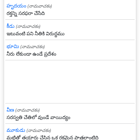
హృదయం
(నామవాచకం)
రక్తన్ని సరఫరా చేసేది
కీడు
(నామవాచకం)
ఇటువంటి పని నీతికి విరుద్దము
భూమి
(నామవాచకం)
నీరు లేకుండా ఉండే ప్రదేశం
వీణ
(నామవాచకం)
సరస్వతి చేతిలో వుండే వాయిద్యం
మూకుడు
(నామవాచకం)
మట్టితో తయారు చేసిన ఒక రకమైన పాత్రలాంటిది