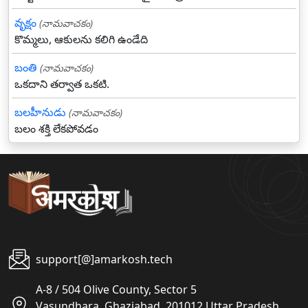
వృక్షం
(నామవాచకం)
కొమ్మలు, ఆకులను కలిగి ఉండేది
బంతి
(నామవాచకం)
ఒకదాని తర్వాత ఒకటి.
బలహీనుడు
(నామవాచకం)
బలం శక్తి లేకపోవడం
support[@]amarkosh.tech
A-8 / 504 Olive County, Sector 5
Vasundhara, Ghaziabad, 201012 Uttar Pradesh,