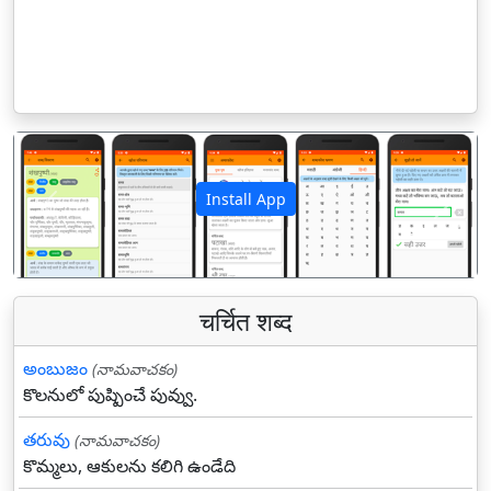
Install App
पिछला
अगला
चर्चित शब्द
అంబుజం
(నామవాచకం)
కొలనులో పుష్పించే పువ్వు.
తరువు
(నామవాచకం)
కొమ్మలు, ఆకులను కలిగి ఉండేది