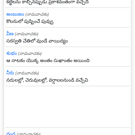
కట్టెలను కాల్చినప్పుడు ప్రకాశవంతంగా వచ్చేది
అంబుజం
(నామవాచకం)
కొలనులో పుష్పించే పువ్వు.
వీణ
(నామవాచకం)
సరస్వతి చేతిలో వుండే వాయిద్యం
శుభం
(నామవాచకం)
ఆ నాటకం యొక్క అంతం సుఖాంతం అయింది
నీరు
(నామవాచకం)
నదులల్లో, చెరువులల్లో, వర్షాలలనుండి వచ్చేవి
దండ
(నామవాచకం)