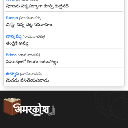
పూలను పక్కపక్కాగా కూర్చి కుట్టినది
కుంజం
(నామవాచకం)
చిన్న- చిన్న చెట్ల సమూహం
నాన్నమ్మ
(నామవాచకం)
తండ్రికి అమ్మ
కెరటం
(నామవాచకం)
సముద్రంలో కలుగు ఆటుపోట్లు
ఉన్మాది
(నామవాచకం)
మెదడు పనిచేయనివాడు