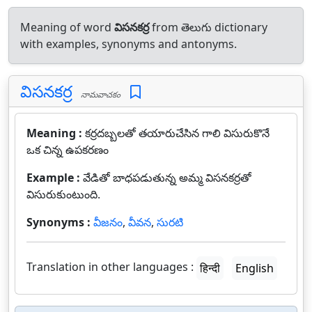
Meaning of word
విసనకర్ర
from తెలుగు dictionary
with examples, synonyms and antonyms.
విసనకర్ర
నామవాచకం
Meaning :
కర్రదబ్బలతో తయారుచేసిన గాలి విసురుకొనే
ఒక చిన్న ఉపకరణం
Example :
వేడితో బాధపడుతున్న అమ్మ విసనకర్రతో
విసురుకుంటుంది.
Synonyms :
వీజనం
,
వీవన
,
సురటి
Translation in other languages :
हिन्दी
English