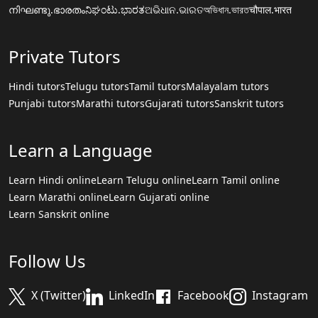
നിഘണ്ടു.ഭാരതം
ನಿಘಂಟು.ಭಾರತ
ଅଭିଧାନ.ଭାରତ
অভিধান.ভারত
चौपाल.भारत
Private Tutors
Hindi tutors
Telugu tutors
Tamil tutors
Malayalam tutors
Punjabi tutors
Marathi tutors
Gujarati tutors
Sanskrit tutors
Learn a Language
Learn Hindi online
Learn Telugu online
Learn Tamil online
Learn Marathi online
Learn Gujarati online
Learn Sanskrit online
Follow Us
X (Twitter)
LinkedIn
Facebook
Instagram