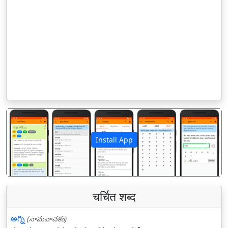
Install App
पिछला
अगला
चर्चित शब्द
అగ్ని
(నామవాచకం)