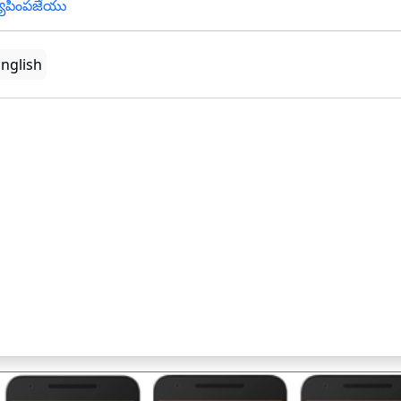
యాపింపజేయు
nglish