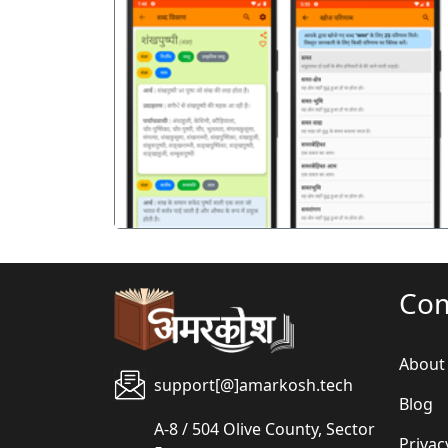
पिछला
Co
About
support[@]amarkosh.tech
Blog
A-8 / 504 Olive County, Sector
Privac