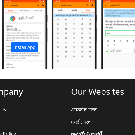
अ
Install App
mpany
Our Websites
 Us
अमरकोश.भारत
मराठी.भारत
y Policy
అమర్కోష్.భారత్