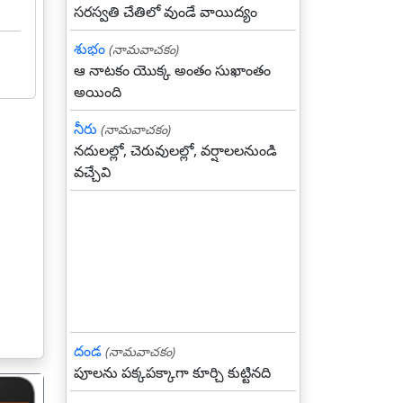
సరస్వతి చేతిలో వుండే వాయిద్యం
శుభం
(నామవాచకం)
ఆ నాటకం యొక్క అంతం సుఖాంతం
అయింది
నీరు
(నామవాచకం)
నదులల్లో, చెరువులల్లో, వర్షాలలనుండి
వచ్చేవి
దండ
(నామవాచకం)
పూలను పక్కపక్కాగా కూర్చి కుట్టినది