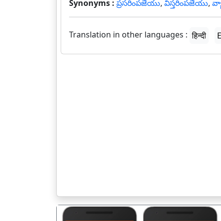
Synonyms :
ప్రసరింపజేయు
,
విస్తరింపజేయు
,
వ్
Translation in other languages :
हिन्दी
E