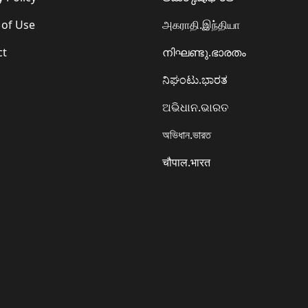
 of Use
அகராதி.இந்தியா
ct
നിഘണ്ടു.ഭാരതം
ನಿಘಂಟು.ಭಾರತ
ଅଭିଧାନ.ଭାରତ
অভিধান.ভারত
चौपाल.भारत