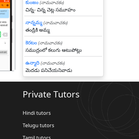
కుంజం
(నామవాచకం)
చిన్న- చిన్న చెట్ల సమూహం
నాన్నమ్మ
(నామవాచకం)
తండ్రికి అమ్మ
गला
కెరటం
(నామవాచకం)
సముద్రంలో కలుగు ఆటుపోట్లు
ఉన్మాది
(నామవాచకం)
మెదడు పనిచేయనివాడు
Private Tutors
Hindi tutors
Telugu tutors
Tamil tutors