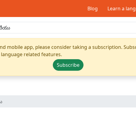
Blog
Learn a lan
nd mobile app, please consider taking a subscription. Subsc
 language related features.
Subscribe
యు