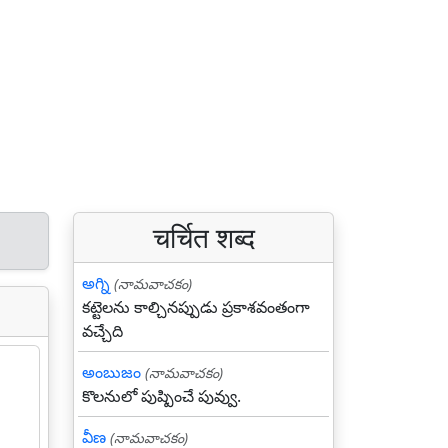
चर्चित शब्द
అగ్ని
(నామవాచకం)
కట్టెలను కాల్చినప్పుడు ప్రకాశవంతంగా
వచ్చేది
అంబుజం
(నామవాచకం)
కొలనులో పుష్పించే పువ్వు.
వీణ
(నామవాచకం)