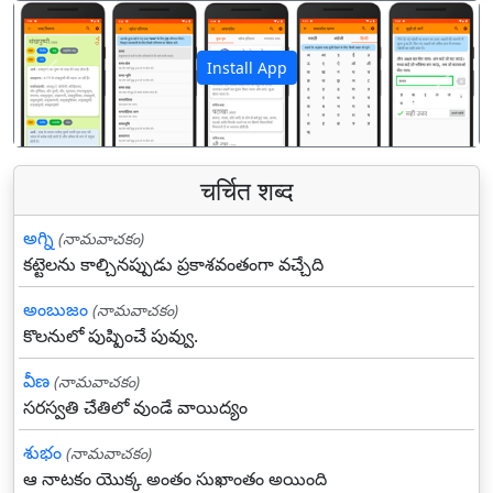
Install App
पिछला
अगला
चर्चित शब्द
అగ్ని
(నామవాచకం)
కట్టెలను కాల్చినప్పుడు ప్రకాశవంతంగా వచ్చేది
అంబుజం
(నామవాచకం)
కొలనులో పుష్పించే పువ్వు.
వీణ
(నామవాచకం)
సరస్వతి చేతిలో వుండే వాయిద్యం
శుభం
(నామవాచకం)
ఆ నాటకం యొక్క అంతం సుఖాంతం అయింది