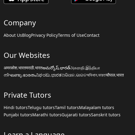
Company
About Us
Blog
Privacy Policy
Terms of Use
Contact
Our Websites
अमरकोश.भारत
मराठी.भारत
అమర్కోష్.భారత్
அகராதி.இந்தியா
നിഘണ്ടു.ഭാരതം
ನಿಘಂಟು.ಭಾರತ
ଅଭିଧାନ.ଭାରତ
অভিধান.ভারত
चौपाल.भारत
Private Tutors
Hindi tutors
Telugu tutors
Tamil tutors
Malayalam tutors
Punjabi tutors
Marathi tutors
Gujarati tutors
Sanskrit tutors
Learn a Language