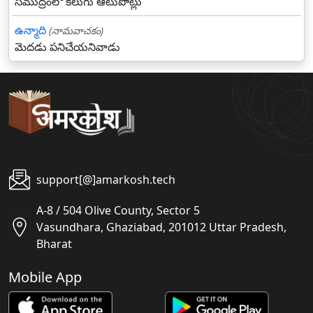
సముద్రంలో కలుగు ఆటుపోట్లు
ఉన్మాది
(నామవాచకం)
మెదడు పనిచేయనివాడు
support[@]amarkosh.tech
A-8 / 504 Olive County, Sector 5
Vasundhara, Ghaziabad, 201012 Uttar Pradesh,
Bharat
Mobile App