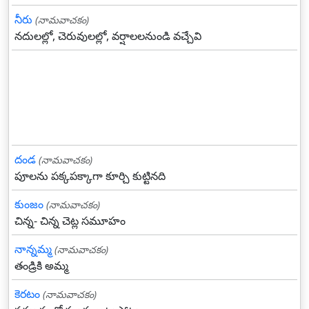
నీరు
(నామవాచకం)
నదులల్లో, చెరువులల్లో, వర్షాలలనుండి వచ్చేవి
దండ
(నామవాచకం)
పూలను పక్కపక్కాగా కూర్చి కుట్టినది
కుంజం
(నామవాచకం)
చిన్న- చిన్న చెట్ల సమూహం
నాన్నమ్మ
(నామవాచకం)
తండ్రికి అమ్మ
కెరటం
(నామవాచకం)