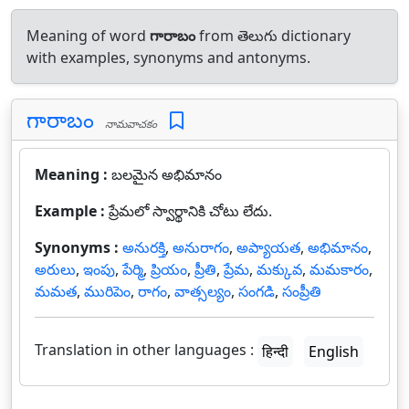
Meaning of word
గారాబం
from తెలుగు dictionary
with examples, synonyms and antonyms.
గారాబం
నామవాచకం
Meaning :
బలమైన అభిమానం
Example :
ప్రేమలో స్వార్థానికి చోటు లేదు.
Synonyms :
అనురక్తి
,
అనురాగం
,
అప్యాయత
,
అభిమానం
,
అరులు
,
ఇంపు
,
పేర్మి
,
ప్రియం
,
ప్రీతి
,
ప్రేమ
,
మక్కువ
,
మమకారం
,
మమత
,
మురిపెం
,
రాగం
,
వాత్సల్యం
,
సంగడి
,
సంప్రీతి
Translation in other languages :
हिन्दी
English