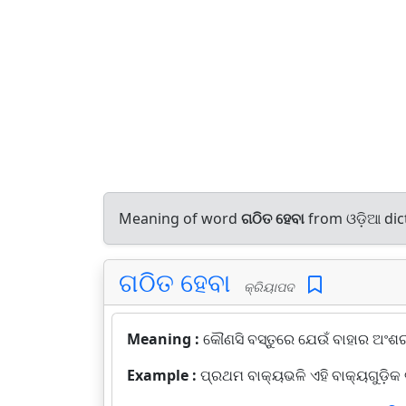
Meaning of word
ଗଠିତ ହେବା
from ଓଡ଼ିଆ di
ଗଠିତ ହେବା
କ୍ରିୟାପଦ
Meaning :
କୌଣସି ବସ୍ତୁରେ ଯେଉଁ ବାହାର ଅଂଶର 
Example :
ପ୍ରଥମ ବାକ୍ୟଭଳି ଏହି ବାକ୍ୟଗୁଡ଼ିକ