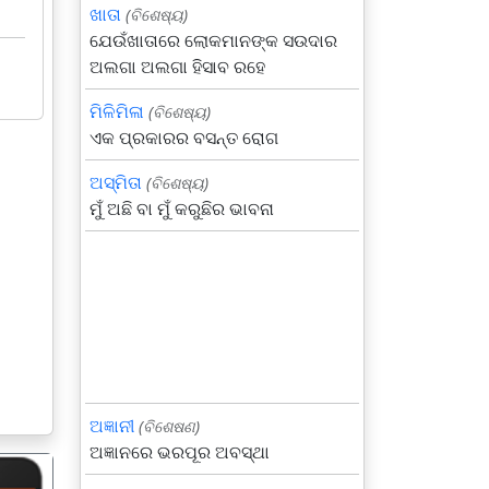
ଖାତା
(ବିଶେଷ୍ୟ)
ଯେଉଁଖାତାରେ ଲୋକମାନଙ୍କ ସଉଦାର
ଅଲଗା ଅଲଗା ହିସାବ ରହେ
ମିଳିମିଳା
(ବିଶେଷ୍ୟ)
ଏକ ପ୍ରକାରର ବସନ୍ତ ରୋଗ
ଅସ୍ମିତା
(ବିଶେଷ୍ୟ)
ମୁଁ ଅଛି ବା ମୁଁ କରୁଛିର ଭାବନା
ଅଜ୍ଞାନୀ
(ବିଶେଷଣ)
ଅଜ୍ଞାନରେ ଭରପୂର ଅବସ୍ଥା