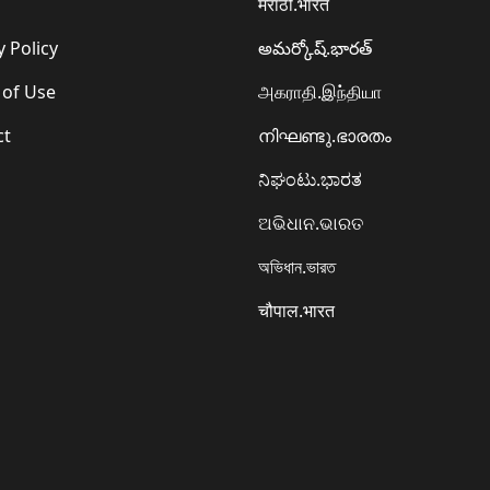
मराठी.भारत
y Policy
అమర్కోష్.భారత్
 of Use
அகராதி.இந்தியா
ct
നിഘണ്ടു.ഭാരതം
ನಿಘಂಟು.ಭಾರತ
ଅଭିଧାନ.ଭାରତ
অভিধান.ভারত
चौपाल.भारत