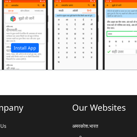
अ
Install App
mpany
Our Websites
 Us
अमरकोश.भारत