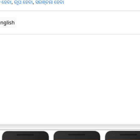
 ହେବା
,
ରୂପ ହେବା
,
ସରଞ୍ଚନା ହେବା
nglish