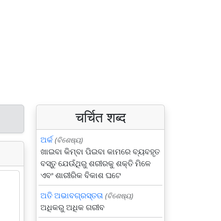
चर्चित शब्द
ଅର୍କ
(ବିଶେଷ୍ୟ)
ଖାଇବା କିମ୍ବା ପିଇବା କାମରେ ବ୍ୟବହୃତ
ବସ୍ତୁ ଯେଉଁଥିରୁ ଶରୀରକୁ ଶକ୍ତି ମିଳେ
ଏବଂ ଶାରୀରିକ ବିକାଶ ଘଟେ
ଅତି ଅଭାବଗ୍ରସ୍ତତା
(ବିଶେଷ୍ୟ)
ଅଧିକରୁ ଅଧିକ ଗରୀବ