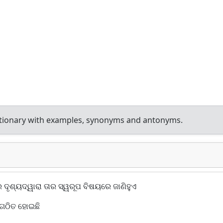
ctionary with examples, synonyms and antonyms.
ଦୃଶ୍ୟଦ୍ୱାରା ତାର ସ୍ୱରୂପ ବିଷୟରେ ଜାଣିହୁଏ
 ଗଠିତ ହୋଇଛି