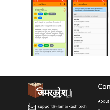
पिछला
Co
About
support[@]amarkosh.tech