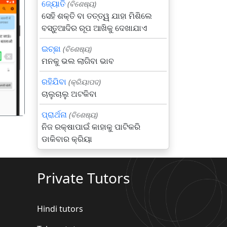
ଜ୍ୟୋତି
(ବିଶେଷ୍ୟ)
ସେହି ଶକ୍ତି ବା ତତ୍ତ୍ୱ ଯାହା ମିଶିଲେ
ବସ୍ତୁଆଦିର ରୂପ ଆଖିକୁ ଦେଖାଯାଏ
ଇଚ୍ଛା
(ବିଶେଷ୍ୟ)
गला
ମନକୁ ଭଲ ଲାଗିବା ଭାବ
ରହିଯିବା
(କ୍ରିୟାପଦ)
ଚାଲୁଚାଲୁ ଅଟକିବା
ପ୍ରାର୍ଥନା
(ବିଶେଷ୍ୟ)
ନିଜ ରକ୍ଷାପାଇଁ କାହାକୁ ପାଟିକରି
ଡାକିବାର କ୍ରିୟା
Private Tutors
Hindi tutors