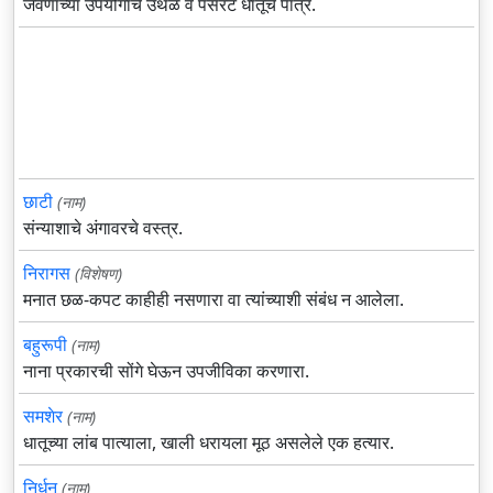
जेवणाच्या उपयोगाचे उथळ व पसरट धातूचे पात्र.
छाटी
(नाम)
संन्याशाचे अंगावरचे वस्त्र.
निरागस
(विशेषण)
मनात छळ-कपट काहीही नसणारा वा त्यांच्याशी संबंध न आलेला.
बहुरूपी
(नाम)
नाना प्रकारची सोंगे घेऊन उपजीविका करणारा.
समशेर
(नाम)
धातूच्या लांब पात्याला, खाली धरायला मूठ असलेले एक हत्यार.
निर्धन
(नाम)