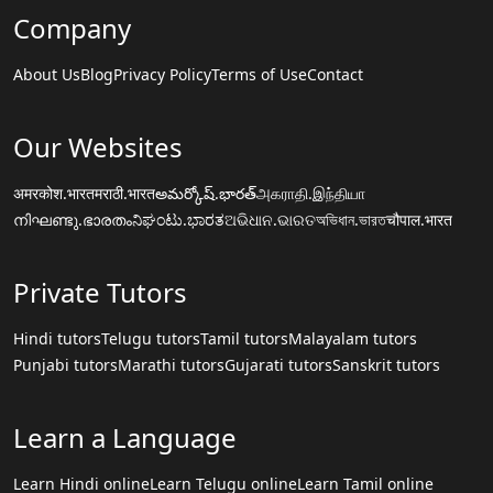
Company
About Us
Blog
Privacy Policy
Terms of Use
Contact
Our Websites
अमरकोश.भारत
मराठी.भारत
అమర్కోష్.భారత్
அகராதி.இந்தியா
നിഘണ്ടു.ഭാരതം
ನಿಘಂಟು.ಭಾರತ
ଅଭିଧାନ.ଭାରତ
অভিধান.ভারত
चौपाल.भारत
Private Tutors
Hindi tutors
Telugu tutors
Tamil tutors
Malayalam tutors
Punjabi tutors
Marathi tutors
Gujarati tutors
Sanskrit tutors
Learn a Language
Learn Hindi online
Learn Telugu online
Learn Tamil online