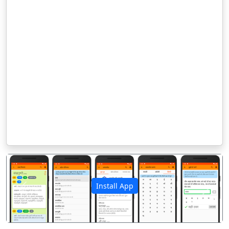
Install App
पिछला
अगला