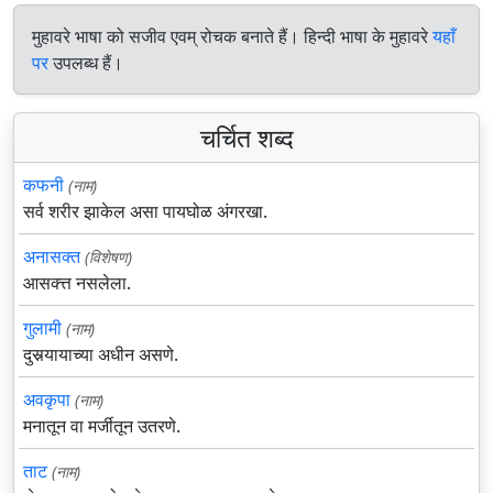
मुहावरे भाषा को सजीव एवम् रोचक बनाते हैं। हिन्दी भाषा के मुहावरे
यहाँ
पर
उपलब्ध हैं।
चर्चित शब्द
कफनी
(नाम)
सर्व शरीर झाकेल असा पायघोळ अंगरखा.
अनासक्त
(विशेषण)
आसक्त्त नसलेला.
गुलामी
(नाम)
दुसर्‍यायाच्या अधीन असणे.
अवकृपा
(नाम)
मनातून वा मर्जीतून उतरणे.
ताट
(नाम)