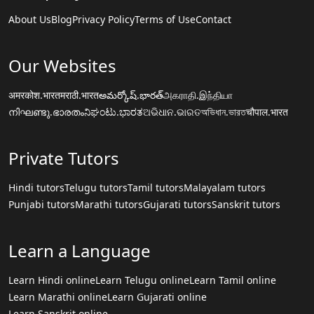
About Us
Blog
Privacy Policy
Terms of Use
Contact
Our Websites
अमरकोश.भारत
मराठी.भारत
అమర్కోష్.భారత్
அகராதி.இந்தியா
നിഘണ്ടു.ഭാരതം
ನಿಘಂಟು.ಭಾರತ
ଅଭିଧାନ.ଭାରତ
অভিধান.ভারত
चौपाल.भारत
Private Tutors
Hindi tutors
Telugu tutors
Tamil tutors
Malayalam tutors
Punjabi tutors
Marathi tutors
Gujarati tutors
Sanskrit tutors
Learn a Language
Learn Hindi online
Learn Telugu online
Learn Tamil online
Learn Marathi online
Learn Gujarati online
Learn Sanskrit online