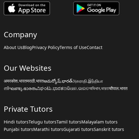
Company
About Us
Blog
Privacy Policy
Terms of Use
Contact
Our Websites
अमरकोश.भारत
मराठी.भारत
అమర్కోష్.భారత్
அகராதி.இந்தியா
നിഘണ്ടു.ഭാരതം
ನಿಘಂಟು.ಭಾರತ
ଅଭିଧାନ.ଭାରତ
অভিধান.ভারত
चौपाल.भारत
Private Tutors
Hindi tutors
Telugu tutors
Tamil tutors
Malayalam tutors
Punjabi tutors
Marathi tutors
Gujarati tutors
Sanskrit tutors