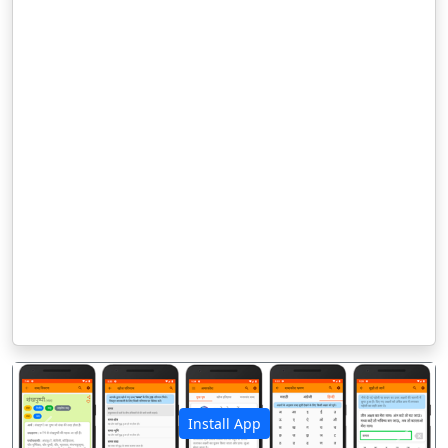
Install App
पिछला
अगला