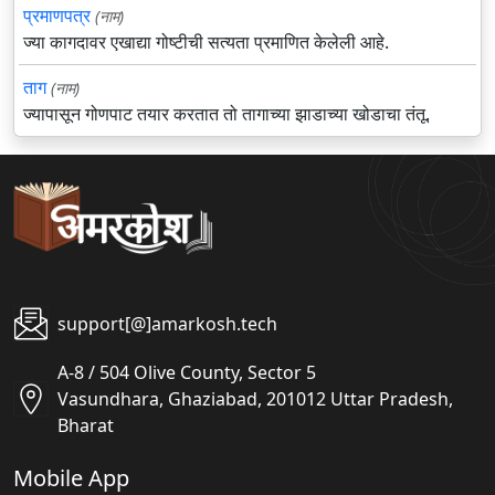
प्रमाणपत्र
(नाम)
ज्या कागदावर एखाद्या गोष्टीची सत्यता प्रमाणित केलेली आहे.
ताग
(नाम)
ज्यापासून गोणपाट तयार करतात तो तागाच्या झाडाच्या खोडाचा तंतू.
support[@]amarkosh.tech
A-8 / 504 Olive County, Sector 5
Vasundhara, Ghaziabad, 201012 Uttar Pradesh,
Bharat
Mobile App