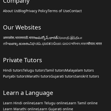
Company
About Us
Blog
Privacy Policy
Terms of Use
Contact
Our Websites
अमरकोश.भारत
मराठी.भारत
అమర్కోష్.భారత్
அகராதி.இந்தியா
നിഘണ്ടു.ഭാരതം
ನಿಘಂಟು.ಭಾರತ
ଅଭିଧାନ.ଭାରତ
অভিধান.ভারত
चौपाल.भारत
Private Tutors
Hindi tutors
Telugu tutors
Tamil tutors
Malayalam tutors
Punjabi tutors
Marathi tutors
Gujarati tutors
Sanskrit tutors
Learn a Language
Learn Hindi online
Learn Telugu online
Learn Tamil online
Learn Marathi online
Learn Gujarati online