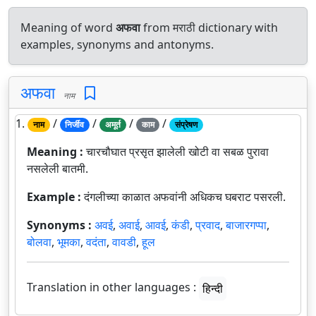
Meaning of word
अफवा
from मराठी dictionary with
examples, synonyms and antonyms.
अफवा
नाम
1.
/
/
/
/
नाम
निर्जीव
अमूर्त
काम
संप्रेषण
Meaning :
चारचौघात प्रसृत झालेली खोटी वा सबळ पुरावा
नसलेली बातमी.
Example :
दंगलीच्या काळात अफवांनी अधिकच घबराट पसरली.
Synonyms :
अवई
,
अवाई
,
आवई
,
कंडी
,
प्रवाद
,
बाजारगप्पा
,
बोलवा
,
भूमका
,
वदंता
,
वावडी
,
हूल
Translation in other languages :
हिन्दी