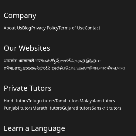
Company
About Us
Blog
Privacy Policy
Terms of Use
Contact
Our Websites
अमरकोश.भारत
मराठी.भारत
అమర్కోష్.భారత్
அகராதி.இந்தியா
നിഘണ്ടു.ഭാരതം
ನಿಘಂಟು.ಭಾರತ
ଅଭିଧାନ.ଭାରତ
অভিধান.ভারত
चौपाल.भारत
Private Tutors
Hindi tutors
Telugu tutors
Tamil tutors
Malayalam tutors
Punjabi tutors
Marathi tutors
Gujarati tutors
Sanskrit tutors
Learn a Language