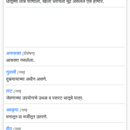
धातूच्या लांब पात्याला, खाली धरायला मूठ असलेले एक हत्यार.
अनासक्त
(विशेषण)
आसक्त्त नसलेला.
गुलामी
(नाम)
दुसर्‍यायाच्या अधीन असणे.
ताट
(नाम)
जेवणाच्या उपयोगाचे उथळ व पसरट धातूचे पात्र.
अवकृपा
(नाम)
मनातून वा मर्जीतून उतरणे.
मीठ
(नाम)