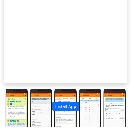
Install App
पिछला
अगला