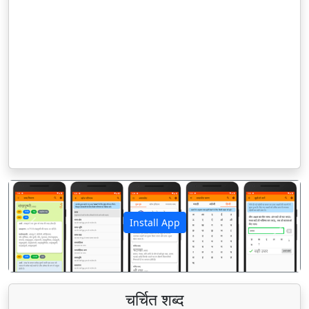
Install App
पिछला
अगला
चर्चित शब्द