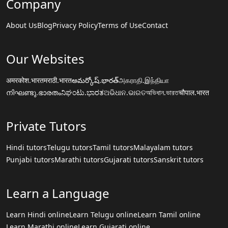
Company
About Us
Blog
Privacy Policy
Terms of Use
Contact
Our Websites
अमरकोश.भारत
मराठी.भारत
అమర్కోష్.భారత్
அகராதி.இந்தியா
നിഘണ്ടു.ഭാരതം
ನಿಘಂಟು.ಭಾರತ
ଅଭିଧାନ.ଭାରତ
অভিধান.ভারত
चौपाल.भारत
Private Tutors
Hindi tutors
Telugu tutors
Tamil tutors
Malayalam tutors
Punjabi tutors
Marathi tutors
Gujarati tutors
Sanskrit tutors
Learn a Language
Learn Hindi online
Learn Telugu online
Learn Tamil online
Learn Marathi online
Learn Gujarati online