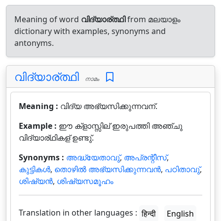
Meaning of word
വിദ്യാര്ത്ഥി
from മലയാളം
dictionary with examples, synonyms and
antonyms.
വിദ്യാര്ത്ഥി
നാമം
Meaning :
വിദ്യ അഭ്യസിക്കുന്നവന്.
Example :
ഈ ക്ളാസ്സില് ഇരുപത്തി അഞ്ചു
വിദ്യാര്ഥികള് ഉണ്ടു്.
Synonyms :
അദ്ധ്യേതാവു്
,
അപ്രന്റീസ്
,
കുട്ടികള്‍
,
തൊഴില്‍ അഭ്യസിക്കുന്നവന്‍
,
പഠിതാവു്‌
,
ശിഷ്യന്‍
,
ശിഷ്യസമൂഹം
Translation in other languages :
हिन्दी
English