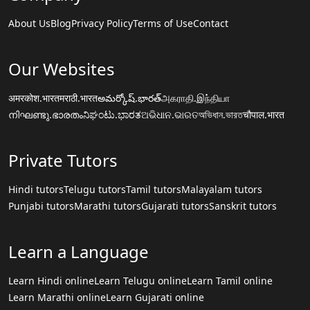
About Us
Blog
Privacy Policy
Terms of Use
Contact
Our Websites
अमरकोश.भारत
मराठी.भारत
అమర్కోష్.భారత్
அகராதி.இந்தியா
നിഘണ്ടു.ഭാരതം
ನಿಘಂಟು.ಭಾರತ
ଅଭିଧାନ.ଭାରତ
অভিধান.ভারত
चौपाल.भारत
Private Tutors
Hindi tutors
Telugu tutors
Tamil tutors
Malayalam tutors
Punjabi tutors
Marathi tutors
Gujarati tutors
Sanskrit tutors
Learn a Language
Learn Hindi online
Learn Telugu online
Learn Tamil online
Learn Marathi online
Learn Gujarati online