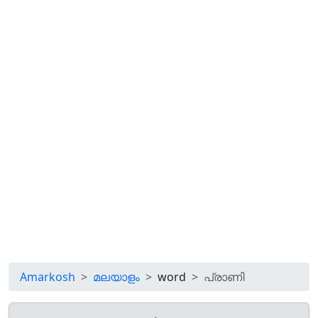
Amarkosh
മലയാളം
word
പ്രാണി