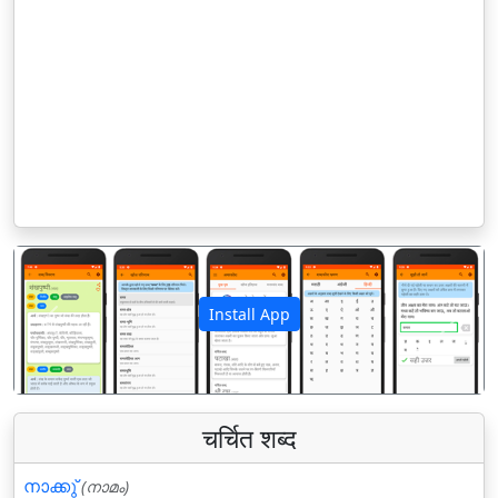
Install App
पिछला
अगला
चर्चित शब्द
നാക്കു്‌
(നാമം)