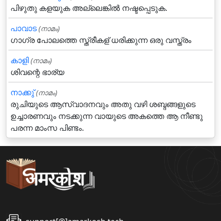
പിഴുതു കളയുക അല്ലെങ്കില്‍ നഷ്ടപ്പെടുക.
പാവാട
(നാമം)
ഗാഗ്ര പോലത്തെ സ്ത്രീകള് ധരിക്കുന്ന ഒരു വസ്ത്രം
കാളി
(നാമം)
ശിവന്റെ ഭാര്യ
നാക്കു്‌
(നാമം)
രുചിയുടെ ആസ്വാദനവും അതു വഴി ശബ്ദങ്ങളുടെ
ഉച്ചാരണവും നടക്കുന്ന വായുടെ അകത്തെ ആ നീണ്ടു
പരന്ന മാംസ പിണ്ടം.