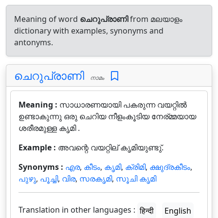
Meaning of word
ചെറുപ്രാണി
from മലയാളം
dictionary with examples, synonyms and
antonyms.
ചെറുപ്രാണി
നാമം
Meaning :
സാധാരണയായി പകരുന്ന വയറ്റില്‍
ഉണ്ടാകുന്നു ഒരു ചെറിയ നീളംകൂടിയ നേര്മ്മയായ
ശരീരമുള്ള കൃമി .
Example :
അവന്റെ വയറ്റില് കൃമിയുണ്ടു്.
Synonyms :
എര
,
കീടം
,
കൃമി
,
ക്രിമി
,
ക്ഷുദ്രകീടം
,
പുഴു
,
പൂച്ചി
,
വിര
,
സരകൃമി
,
സൂചി കൃമി
Translation in other languages :
हिन्दी
English