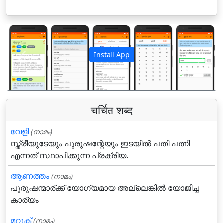
Install App
पिछला
अगला
चर्चित शब्द
വേളി
(നാമം)
സ്ത്രീയുടേയും പുരുഷന്റേയും ഇടയില്‍ പതി പത്നി
എന്നത് സ്ഥാപിക്കുന്ന പ്രക്രിയ.
ആണത്തം
(നാമം)
പുരുഷന്മാര്ക്ക് യോഗ്യമായ അല്ലെങ്കില്‍ യോജിച്ച
കാര്യം
മറുക്‌
(നാമം)