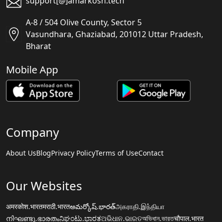
support[@]amarkosh.tech
A-8 / 504 Olive County, Sector 5
Vasundhara, Ghaziabad, 201012 Uttar Pradesh,
Bharat
Mobile App
Company
About Us
Blog
Privacy Policy
Terms of Use
Contact
Our Websites
अमरकोश.भारत
मराठी.भारत
అమర్కోష్.భారత్
அகராதி.இந்தியா
നിഘണ്ടു.ഭാരതം
ನಿಘಂಟು.ಭಾರತ
ଅଭିଧାନ.ଭାରତ
অভিধান.ভারত
चौपाल.भारत