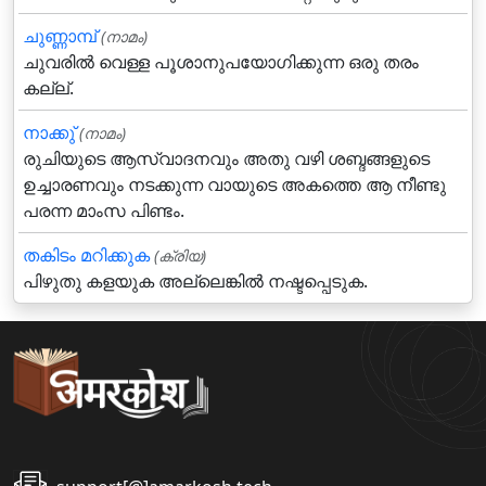
ചുണ്ണാമ്പ്
(നാമം)
ചുവരില്‍ വെള്ള പൂശാനുപയോഗിക്കുന്ന ഒരു തരം
കല്ല്.
നാക്കു്‌
(നാമം)
രുചിയുടെ ആസ്വാദനവും അതു വഴി ശബ്ദങ്ങളുടെ
ഉച്ചാരണവും നടക്കുന്ന വായുടെ അകത്തെ ആ നീണ്ടു
പരന്ന മാംസ പിണ്ടം.
തകിടം മറിക്കുക
(ക്രിയ)
പിഴുതു കളയുക അല്ലെങ്കില്‍ നഷ്ടപ്പെടുക.