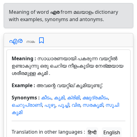
Meaning of word
എര
from മലയാളം dictionary
with examples, synonyms and antonyms.
എര
നാമം
Meaning :
സാധാരണയായി പകരുന്ന വയറ്റില്‍
ഉണ്ടാകുന്നു ഒരു ചെറിയ നീളംകൂടിയ നേര്മ്മയായ
ശരീരമുള്ള കൃമി .
Example :
അവന്റെ വയറ്റില് കൃമിയുണ്ടു്.
Synonyms :
കീടം
,
കൃമി
,
ക്രിമി
,
ക്ഷുദ്രകീടം
,
ചെറുപ്രാണി
,
പുഴു
,
പൂച്ചി
,
വിര
,
സരകൃമി
,
സൂചി
കൃമി
Translation in other languages :
हिन्दी
English