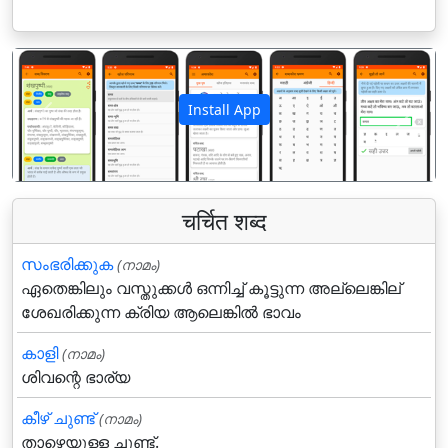
Install App
पिछला
अगला
चर्चित शब्द
സംഭരിക്കുക
(നാമം)
ഏതെങ്കിലും വസ്തുക്കള്‍ ഒന്നിച്ച് കൂട്ടുന്ന അല്ലെങ്കില്
ശേഖരിക്കുന്ന ക്രിയ ആലെങ്കില്‍ ഭാവം
കാളി
(നാമം)
ശിവന്റെ ഭാര്യ
കീഴ് ചുണ്ട്
(നാമം)
താഴെയുള്ള ചുണ്ട്.