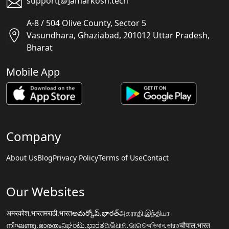
support[@]amarkosh.tech
A-8 / 504 Olive County, Sector 5
Vasundhara, Ghaziabad, 201012 Uttar Pradesh,
Bharat
Mobile App
Company
About Us
Blog
Privacy Policy
Terms of Use
Contact
Our Websites
अमरकोश.भारत
मराठी.भारत
అమర్కోష్.భారత్
அகராதி.இந்தியா
നിഘണ്ടു.ഭാരതം
ನಿಘಂಟು.ಭಾರತ
ଅଭିଧାନ.ଭାରତ
অভিধান.ভারত
चौपाल.भारत