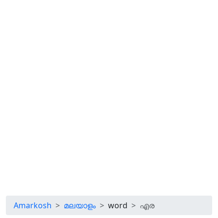
Amarkosh
മലയാളം
word
എര