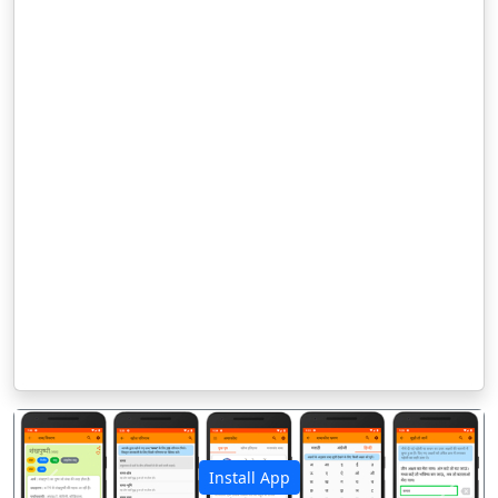
Install App
पिछला
अगला