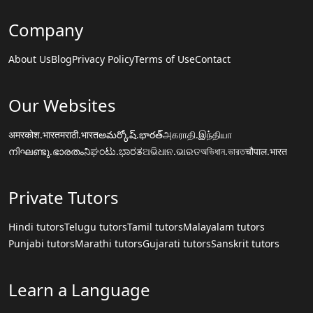
Company
About Us
Blog
Privacy Policy
Terms of Use
Contact
Our Websites
अमरकोश.भारत
मराठी.भारत
అమర్కోష్.భారత్
அகராதி.இந்தியா
നിഘണ്ടു.ഭാരതം
ನಿಘಂಟು.ಭಾರತ
ଅଭିଧାନ.ଭାରତ
অভিধান.ভারত
चौपाल.भारत
Private Tutors
Hindi tutors
Telugu tutors
Tamil tutors
Malayalam tutors
Punjabi tutors
Marathi tutors
Gujarati tutors
Sanskrit tutors
Learn a Language