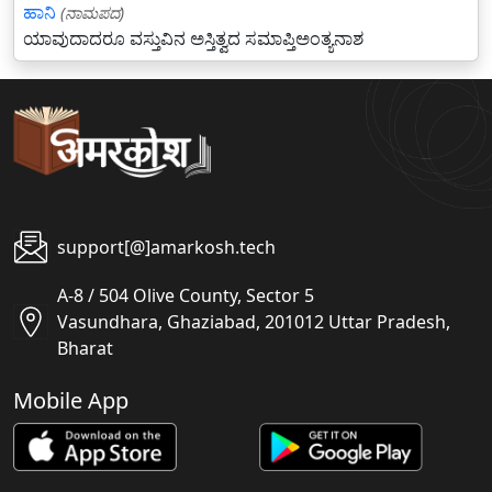
ಹಾನಿ
(ನಾಮಪದ)
ಯಾವುದಾದರೂ ವಸ್ತುವಿನ ಅಸ್ತಿತ್ವದ ಸಮಾಪ್ತಿಅಂತ್ಯನಾಶ
support[@]amarkosh.tech
A-8 / 504 Olive County, Sector 5
Vasundhara, Ghaziabad, 201012 Uttar Pradesh,
Bharat
Mobile App