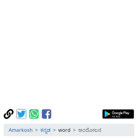
Amarkosh
ಕನ್ನಡ
word
ಆಂದೋಲನ