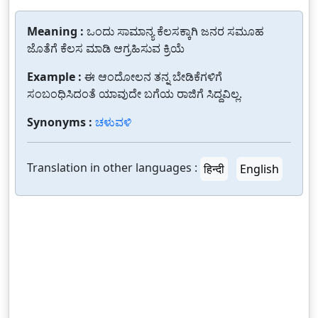
Meaning :
ಒಂದು ಸಾಮಾನ್ಯ ಕೆಲಸಕ್ಕಾಗಿ ಜನರ ಸಮೂಹ
ಜೊತೆಗೆ ಕೆಲಸ ಮಾಡಿ ಆಗ್ರಹಿಸುವ ಕ್ರಿಯೆ
Example :
ಈ ಆಂದೋಲನ ತನ್ನ ಬೇಡಿಕೆಗಳಿಗೆ
ಸಂಬಂಧಿಸಿದಂತೆ ಯಾವುದೇ ಬಗೆಯ ರಾಜಿಗೆ ಸಿದ್ದವಿಲ್ಲ.
Synonyms :
ಚಳುವಳಿ
Translation in other languages :
हिन्दी
English