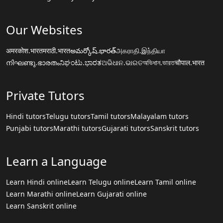
Our Websites
अमरकोश.भारत
मराठी.भारत
అమర్కోష్.భారత్
அகராதி.இந்தியா
നിഘണ്ടു.ഭാരതം
ನಿಘಂಟು.ಭಾರತ
ଅଭିଧାନ.ଭାରତ
অভিধান.ভারত
चौपाल.भारत
Private Tutors
Hindi tutors
Telugu tutors
Tamil tutors
Malayalam tutors
Punjabi tutors
Marathi tutors
Gujarati tutors
Sanskrit tutors
Learn a Language
Learn Hindi online
Learn Telugu online
Learn Tamil online
Learn Marathi online
Learn Gujarati online
Learn Sanskrit online