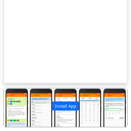
Install App
पिछला
अगला