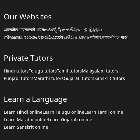
Our Websites
अमरकोश.भारत
मराठी.भारत
అమర్కోష్.భారత్
அகராதி.இந்தியா
നിഘണ്ടു.ഭാരതം
ನಿಘಂಟು.ಭಾರತ
ଅଭିଧାନ.ଭାରତ
অভিধান.ভারত
चौपाल.भारत
Private Tutors
Hindi tutors
Telugu tutors
Tamil tutors
Malayalam tutors
Punjabi tutors
Marathi tutors
Gujarati tutors
Sanskrit tutors
Learn a Language
Learn Hindi online
Learn Telugu online
Learn Tamil online
Learn Marathi online
Learn Gujarati online
Learn Sanskrit online