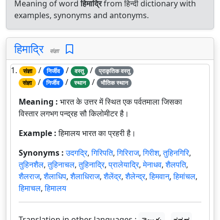
Meaning of word
हिमाद्रि
from हिन्दी dictionary with
examples, synonyms and antonyms.
हिमाद्रि
संज्ञा
1.
/
/
/
संज्ञा
निर्जीव
वस्तु
प्राकृतिक वस्तु
/
/
/
संज्ञा
निर्जीव
स्थान
भौतिक स्थान
Meaning :
भारत के उत्तर में स्थित एक पर्वतमाला जिसका
विस्तार लगभग पन्द्रह सौ किलोमीटर है।
Example :
हिमालय भारत का प्रहरी है।
Synonyms :
उदगद्रि
,
गिरिपति
,
गिरिराज
,
गिरीश
,
तुहिनगिरि
,
तुहिनशैल
,
तुहिनाचल
,
तुहिनाद्रि
,
प्रालेयाद्रि
,
मेनाधव
,
शैलपति
,
शैलराज
,
शैलाधिप
,
शैलाधिराज
,
शैलेंद्र
,
शैलेन्द्र
,
हिमवान्
,
हिमांचल
,
हिमाचल
,
हिमालय
Translation in other languages :