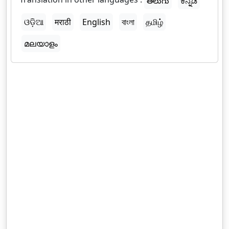
తెలుగు
ಕನ್ನಡ
ଓଡ଼ିଆ
मराठी
English
বাংলা
தமிழ்
മലയാളം