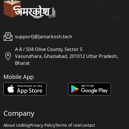
support[@]amarkosh.tech
A-8 / 504 Olive County, Sector 5
Vasundhara, Ghaziabad, 201012 Uttar Pradesh,
Bharat
Mobile App
Company
About Us
Blog
Privacy Policy
Terms of Use
Contact