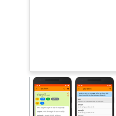
पिछला