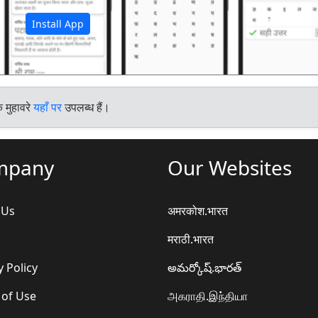
Install App
े मुहावरे
यहाँ पर
उपलब्ध हैं।
mpany
Our Websites
 Us
अमरकोश.भारत
मराठी.भारत
y Policy
అమర్కోష్.భారత్
 of Use
அகராதி.இந்தியா