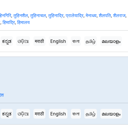
हिनगिरि
,
तुहिनशैल
,
तुहिनाचल
,
तुहिनाद्रि
,
प्रालेयाद्रि
,
मेनाधव
,
शैलपति
,
शैलराज
,
ल
,
हिमाद्रि
,
हिमालय
ಕನ್ನಡ
ଓଡ଼ିଆ
मराठी
English
বাংলা
தமிழ்
മലയാളം
देश
ಕನ್ನಡ
ଓଡ଼ିଆ
मराठी
English
বাংলা
தமிழ்
മലയാളം