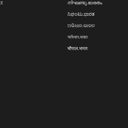
ct
നിഘണ്ടു.ഭാരതം
ನಿಘಂಟು.ಭಾರತ
ଅଭିଧାନ.ଭାରତ
অভিধান.ভারত
चौपाल.भारत