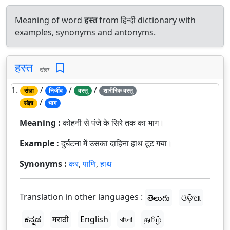
Meaning of word
हस्त
from हिन्दी dictionary with
examples, synonyms and antonyms.
हस्त
संज्ञा
1.
/
/
/
संज्ञा
निर्जीव
वस्तु
शारीरिक वस्तु
/
संज्ञा
भाग
Meaning :
कोहनी से पंजे के सिरे तक का भाग।
Example :
दुर्घटना में उसका दाहिना हाथ टूट गया।
Synonyms :
कर
,
पाणि
,
हाथ
Translation in other languages :
తెలుగు
ଓଡ଼ିଆ
ಕನ್ನಡ
मराठी
English
বাংলা
தமிழ்