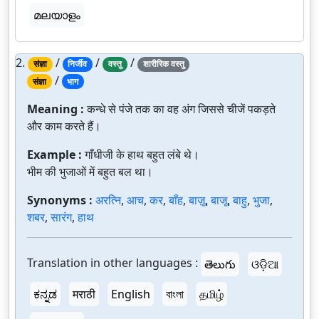
മലയാളം
2.
/
/
/
संज्ञा
निर्जीव
वस्तु
शारीरिक वस्तु
/
संज्ञा
भाग
Meaning :
कन्धे से पंजे तक का वह अंग जिससे चीजें पकड़ते
और काम करते हैं।
Example :
गाँधीजी के हाथ बहुत लंबे थे।
भीम की भुजाओं में बहुत बल था।
Synonyms :
अरत्नि
,
आच
,
कर
,
बाँह
,
बाज़ू
,
बाजू
,
बाहु
,
भुजा
,
शबर
,
सारंग
,
हाथ
Translation in other languages :
తెలుగు
ଓଡ଼ିଆ
ಕನ್ನಡ
मराठी
English
বাংলা
தமிழ்