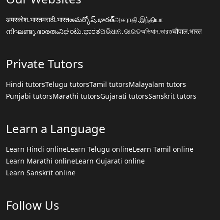
अमरकोश.भारत
मराठी.भारत
అమర్కోష్.భారత్
அகராதி.இந்தியா
നിഘണ്ടു.ഭാരതം
ನಿಘಂಟು.ಭಾರತ
ଅଭିଧାନ.ଭାରତ
অভিধান.ভারত
चौपाल.भारत
Private Tutors
Hindi tutors
Telugu tutors
Tamil tutors
Malayalam tutors
Punjabi tutors
Marathi tutors
Gujarati tutors
Sanskrit tutors
Learn a Language
Learn Hindi online
Learn Telugu online
Learn Tamil online
Learn Marathi online
Learn Gujarati online
Learn Sanskrit online
Follow Us