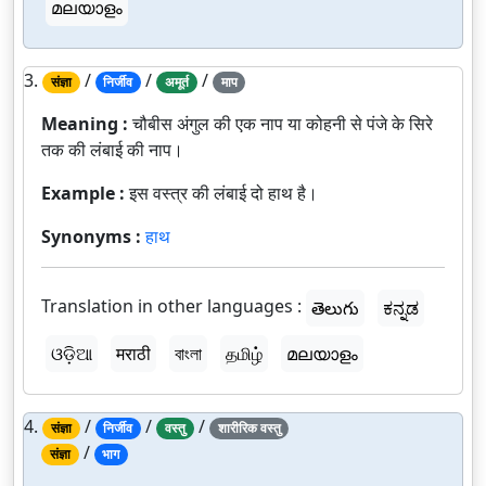
മലയാളം
3.
/
/
/
संज्ञा
निर्जीव
अमूर्त
माप
Meaning :
चौबीस अंगुल की एक नाप या कोहनी से पंजे के सिरे
तक की लंबाई की नाप।
Example :
इस वस्त्र की लंबाई दो हाथ है।
Synonyms :
हाथ
Translation in other languages :
తెలుగు
ಕನ್ನಡ
ଓଡ଼ିଆ
मराठी
বাংলা
தமிழ்
മലയാളം
4.
/
/
/
संज्ञा
निर्जीव
वस्तु
शारीरिक वस्तु
/
संज्ञा
भाग