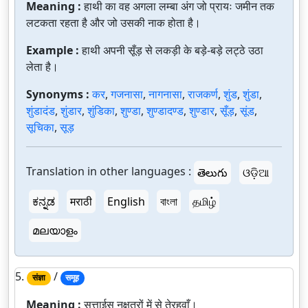
Meaning :
हाथी का वह अगला लम्बा अंग जो प्रायः जमीन तक
लटकता रहता है और जो उसकी नाक होता है।
Example :
हाथी अपनी सूँड़ से लकड़ी के बड़े-बड़े लट्ठे उठा
लेता है।
Synonyms :
कर
,
गजनासा
,
नागनासा
,
राजकर्ण
,
शुंड
,
शुंडा
,
शुंडादंड
,
शुंडार
,
शुंडिका
,
शुण्डा
,
शुण्डादण्ड
,
शुण्डार
,
सूँड़
,
सूंड
,
सूचिका
,
सूड़
Translation in other languages :
తెలుగు
ଓଡ଼ିଆ
ಕನ್ನಡ
मराठी
English
বাংলা
தமிழ்
മലയാളം
5.
/
संज्ञा
समूह
Meaning :
सत्ताईस नक्षत्रों में से तेरहवाँ।