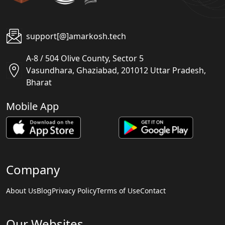
support[@]amarkosh.tech
A-8 / 504 Olive County, Sector 5
Vasundhara, Ghaziabad, 201012 Uttar Pradesh,
Bharat
Mobile App
Company
About Us
Blog
Privacy Policy
Terms of Use
Contact
Our Websites