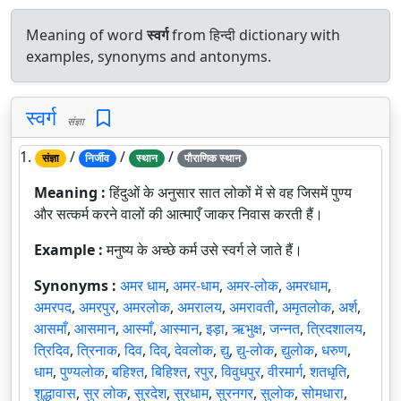
Meaning of word
स्वर्ग
from हिन्दी dictionary with
examples, synonyms and antonyms.
स्वर्ग
संज्ञा
1.
/
/
/
संज्ञा
निर्जीव
स्थान
पौराणिक स्थान
Meaning :
हिंदुओं के अनुसार सात लोकों में से वह जिसमें पुण्य
और सत्कर्म करने वालों की आत्माएँ जाकर निवास करती हैं।
Example :
मनुष्य के अच्छे कर्म उसे स्वर्ग ले जाते हैं।
Synonyms :
अमर धाम
,
अमर-धाम
,
अमर-लोक
,
अमरधाम
,
अमरपद
,
अमरपुर
,
अमरलोक
,
अमरालय
,
अमरावती
,
अमृतलोक
,
अर्श
,
आसमाँ
,
आसमान
,
आस्माँ
,
आस्मान
,
इड़ा
,
ऋभुक्ष
,
जन्नत
,
त्रिदशालय
,
त्रिदिव
,
त्रिनाक
,
दिव
,
दिव्
,
देवलोक
,
द्यु
,
द्यु-लोक
,
द्युलोक
,
धरुण
,
धाम
,
पुण्यलोक
,
बहिश्त
,
बिहिश्त
,
रपुर
,
विवुधपुर
,
वीरमार्ग
,
शतधृति
,
शुद्धावास
,
सुर लोक
,
सुरदेश
,
सुरधाम
,
सुरनगर
,
सुलोक
,
सोमधारा
,