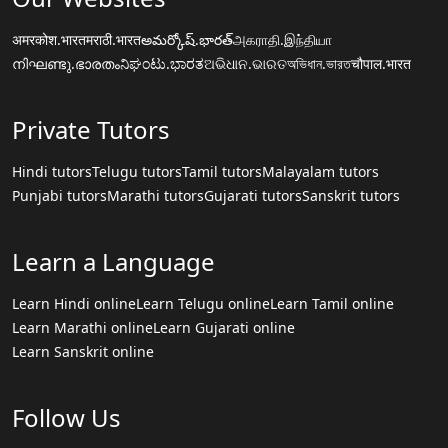
अमरकोश.भारत
मराठी.भारत
అమర్కోష్.భారత్
அகராதி.இந்தியா
നിഘണ്ടു.ഭാരതം
ನಿಘಂಟು.ಭಾರತ
ଅଭିଧାନ.ଭାରତ
অভিধান.ভারত
चौपाल.भारत
Private Tutors
Hindi tutors
Telugu tutors
Tamil tutors
Malayalam tutors
Punjabi tutors
Marathi tutors
Gujarati tutors
Sanskrit tutors
Learn a Language
Learn Hindi online
Learn Telugu online
Learn Tamil online
Learn Marathi online
Learn Gujarati online
Learn Sanskrit online
Follow Us