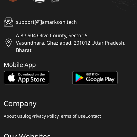
support[@]amarkosh.tech
A-8 / 504 Olive County, Sector 5
Vasundhara, Ghaziabad, 201012 Uttar Pradesh,
Bharat
Mobile App
Company
About Us
Blog
Privacy Policy
Terms of Use
Contact
Our Websites