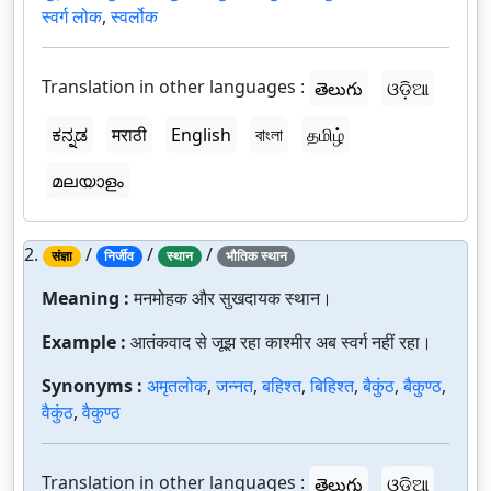
स्वर्ग लोक
,
स्वर्लोक
Translation in other languages :
తెలుగు
ଓଡ଼ିଆ
ಕನ್ನಡ
मराठी
English
বাংলা
தமிழ்
മലയാളം
2.
/
/
/
संज्ञा
निर्जीव
स्थान
भौतिक स्थान
Meaning :
मनमोहक और सुखदायक स्थान।
Example :
आतंकवाद से जूझ रहा काश्मीर अब स्वर्ग नहीं रहा।
Synonyms :
अमृतलोक
,
जन्नत
,
बहिश्त
,
बिहिश्त
,
बैकुंठ
,
बैकुण्ठ
,
वैकुंठ
,
वैकुण्ठ
Translation in other languages :
తెలుగు
ଓଡ଼ିଆ