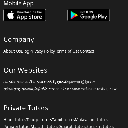
Mobile App
Company
About Us
Blog
Privacy Policy
Terms of Use
Contact
Our Websites
अमरकोश.भारत
मराठी.भारत
అమర్కోష్.భారత్
அகராதி.இந்தியா
നിഘണ്ടു.ഭാരതം
ನಿಘಂಟು.ಭಾರತ
ଅଭିଧାନ.ଭାରତ
অভিধান.ভারত
चौपाल.भारत
Private Tutors
Hindi tutors
Telugu tutors
Tamil tutors
Malayalam tutors
Punjabi tutors
Marathi tutors
Gujarati tutors
Sanskrit tutors