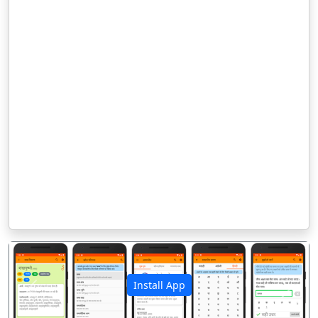
Install App
पिछला
अगला