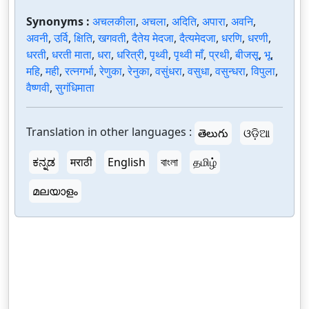
Synonyms :
अचलकीला
,
अचला
,
अदिति
,
अपारा
,
अवनि
,
अवनी
,
उर्वि
,
क्षिति
,
खगवती
,
दैतेय मेदजा
,
दैत्यमेदजा
,
धरणि
,
धरणी
,
धरती
,
धरती माता
,
धरा
,
धरित्री
,
पृथ्वी
,
पृथ्वी माँ
,
प्रथी
,
बीजसू
,
भू
,
महि
,
मही
,
रत्नगर्भा
,
रेणुका
,
रेनुका
,
वसुंधरा
,
वसुधा
,
वसुन्धरा
,
विपुला
,
वैष्णवी
,
सुगंधिमाता
Translation in other languages :
తెలుగు
ଓଡ଼ିଆ
ಕನ್ನಡ
मराठी
English
বাংলা
தமிழ்
മലയാളം