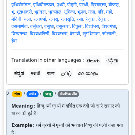
पृथिवीमंडल
,
पृथिवीमण्डल
,
पृथ्वी
,
पोहमी
,
प्रथी
,
प्रियदत्ता
,
बीजसू
,
भू
,
भूतधात्री
,
भूमंडल
,
भूमण्डल
,
भूमिका
,
भूयण
,
मला
,
महि
,
मही
,
मेदिनी
,
यला
,
रत्नगर्भा
,
रत्नसू
,
रत्नसूति
,
रसा
,
रेणुका
,
रेनुका
,
वसनार्णवा
,
वसुंधरा
,
वसुधा
,
वसुन्धरा
,
विपुला
,
विश्वंभरा
,
विश्वगंधा
,
विश्वगन्धा
,
विश्वधारिणी
,
विश्वम्भरा
,
वैष्णवी
,
सुगंधिमाता
,
सोलाली
,
हेमा
Translation in other languages :
తెలుగు
ଓଡ଼ିଆ
ಕನ್ನಡ
मराठी
বাংলা
தமிழ்
മലയാളം
2.
/
/
/
संज्ञा
सजीव
जन्तु
पौराणिक जीव
Meaning :
हिन्दू धर्म ग्रंथों में वर्णित एक देवी जो सारे संसार को
धारण की हुई हैं।
Example :
धर्म ग्रंथों में पृथ्वी को भगवान विष्णु की पत्नी कहा गया
है।