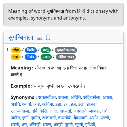
Meaning of word
सुगन्धिमाता
from हिन्दी dictionary with
examples, synonyms and antonyms.
सुगन्धिमाता
संज्ञा
1.
/
/
/
संज्ञा
निर्जीव
वस्तु
प्राकृतिक वस्तु
/
/
/
संज्ञा
निर्जीव
स्थान
भौतिक स्थान
Meaning :
सौर जगत का वह ग्रह जिस पर हम लोग निवास
करते हैं।
Example :
चन्द्रमा पृथ्वी का एक उपग्रह है।
Synonyms :
अचलकीला
,
अचला
,
अदिति
,
अद्रिकीला
,
अपारा
,
अवनि
,
अवनी
,
अहि
,
आदिमा
,
इड़ा
,
इरा
,
इल
,
इला
,
इलिका
,
उदधिमेखला
,
उर्वि
,
केलि
,
क्षिति
,
खगवती
,
जगद्योनि
,
जगद्वहा
,
जमीं
,
जमीन
,
ज़मीं
,
ज़मीन
,
तप्तायनी
,
तोयनीबी
,
देवयजनी
,
धरणि
,
धरणी
,
धरती
,
धरा
,
धरित्री
,
धरुण
,
धात्री
,
पुहमी
,
पुहुमी
,
पृथिवी
,