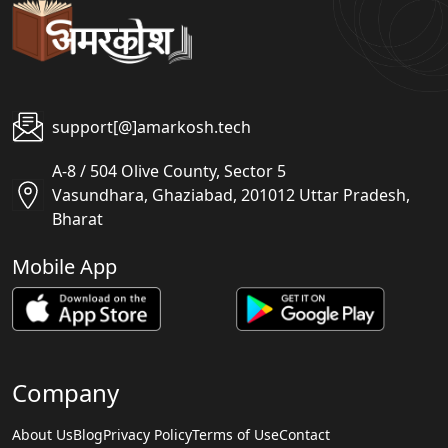
support[@]amarkosh.tech
A-8 / 504 Olive County, Sector 5
Vasundhara, Ghaziabad, 201012 Uttar Pradesh,
Bharat
Mobile App
Company
About Us
Blog
Privacy Policy
Terms of Use
Contact