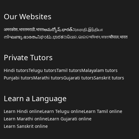
Our Websites
अमरकोश.भारत
मराठी.भारत
అమర్కోష్.భారత్
அகராதி.இந்தியா
നിഘണ്ടു.ഭാരതം
ನಿಘಂಟು.ಭಾರತ
ଅଭିଧାନ.ଭାରତ
অভিধান.ভারত
चौपाल.भारत
Private Tutors
Hindi tutors
Telugu tutors
Tamil tutors
Malayalam tutors
Punjabi tutors
Marathi tutors
Gujarati tutors
Sanskrit tutors
Learn a Language
Learn Hindi online
Learn Telugu online
Learn Tamil online
Learn Marathi online
Learn Gujarati online
Learn Sanskrit online