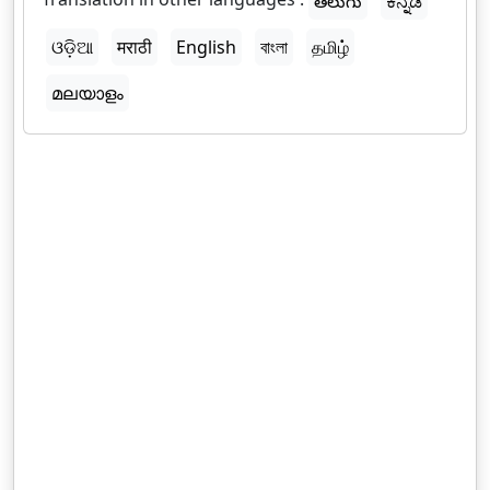
తెలుగు
ಕನ್ನಡ
ଓଡ଼ିଆ
मराठी
English
বাংলা
தமிழ்
മലയാളം