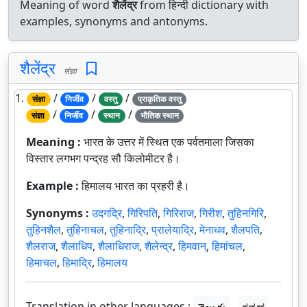
Meaning of word
शैलेंद्र
from हिन्दी dictionary with
examples, synonyms and antonyms.
शैलेंद्र
संज्ञा
1.
/
/
/
संज्ञा
निर्जीव
वस्तु
प्राकृतिक वस्तु
/
/
/
संज्ञा
निर्जीव
स्थान
भौतिक स्थान
Meaning :
भारत के उत्तर में स्थित एक पर्वतमाला जिसका
विस्तार लगभग पन्द्रह सौ किलोमीटर है।
Example :
हिमालय भारत का प्रहरी है।
Synonyms :
उदगद्रि
,
गिरिपति
,
गिरिराज
,
गिरीश
,
तुहिनगिरि
,
तुहिनशैल
,
तुहिनाचल
,
तुहिनाद्रि
,
प्रालेयाद्रि
,
मेनाधव
,
शैलपति
,
शैलराज
,
शैलाधिप
,
शैलाधिराज
,
शैलेन्द्र
,
हिमवान्
,
हिमांचल
,
हिमाचल
,
हिमाद्रि
,
हिमालय
Translation in other languages :