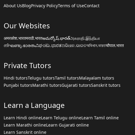
About Us
Blog
Privacy Policy
Terms of Use
Contact
Our Websites
अमरकोश.भारत
मराठी.भारत
అమర్కోష్.భారత్
அகராதி.இந்தியா
നിഘണ്ടു.ഭാരതം
ನಿಘಂಟು.ಭಾರತ
ଅଭିଧାନ.ଭାରତ
অভিধান.ভারত
चौपाल.भारत
Private Tutors
Hindi tutors
Telugu tutors
Tamil tutors
Malayalam tutors
Punjabi tutors
Marathi tutors
Gujarati tutors
Sanskrit tutors
Learn a Language
Learn Hindi online
Learn Telugu online
Learn Tamil online
Learn Marathi online
Learn Gujarati online
Learn Sanskrit online