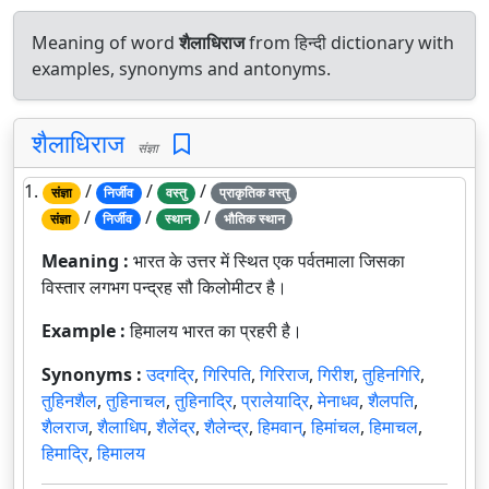
Meaning of word
शैलाधिराज
from हिन्दी dictionary with
examples, synonyms and antonyms.
शैलाधिराज
संज्ञा
1.
/
/
/
संज्ञा
निर्जीव
वस्तु
प्राकृतिक वस्तु
/
/
/
संज्ञा
निर्जीव
स्थान
भौतिक स्थान
Meaning :
भारत के उत्तर में स्थित एक पर्वतमाला जिसका
विस्तार लगभग पन्द्रह सौ किलोमीटर है।
Example :
हिमालय भारत का प्रहरी है।
Synonyms :
उदगद्रि
,
गिरिपति
,
गिरिराज
,
गिरीश
,
तुहिनगिरि
,
तुहिनशैल
,
तुहिनाचल
,
तुहिनाद्रि
,
प्रालेयाद्रि
,
मेनाधव
,
शैलपति
,
शैलराज
,
शैलाधिप
,
शैलेंद्र
,
शैलेन्द्र
,
हिमवान्
,
हिमांचल
,
हिमाचल
,
हिमाद्रि
,
हिमालय