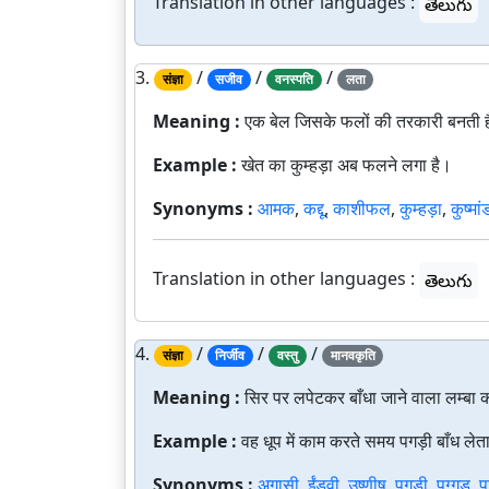
Translation in other languages :
తెలుగు
3.
/
/
/
संज्ञा
सजीव
वनस्पति
लता
Meaning :
एक बेल जिसके फलों की तरकारी बनती 
Example :
खेत का कुम्हड़ा अब फलने लगा है।
Synonyms :
आमक
,
कद्दू
,
काशीफल
,
कुम्हड़ा
,
कुष्मां
Translation in other languages :
తెలుగు
4.
/
/
/
संज्ञा
निर्जीव
वस्तु
मानवकृति
Meaning :
सिर पर लपेटकर बाँधा जाने वाला लम्बा 
Example :
वह धूप में काम करते समय पगड़ी बाँध लेत
Synonyms :
अगासी
,
ईंडवी
,
उष्णीष
,
पगड़ी
,
पग्गड़
,
प