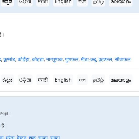
ಕನ್ನಡ
ଓଡ଼ିଆ
मराठी
English
বাংলা
தமிழ்
മലയാളം
है।
ड
,
कूष्मांड
,
कोहँड़ा
,
कोहड़ा
,
नागपुष्पक
,
पुष्पफल
,
मीठा-कद्दू
,
वृहत्फल
,
सीताफल
ಕನ್ನಡ
ଓଡ଼ିଆ
मराठी
English
বাংলা
தமிழ்
മലയാളം
कपड़ा।
ा है।
ाग
,
मुरेठा
,
वेष्टन
,
शुक
,
साफ़ा
,
साफा