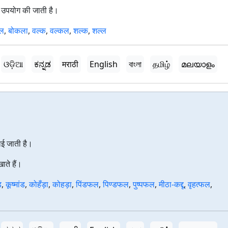
ं उपयोग की जाती है।
कल
,
बोकला
,
वल्क
,
वल्कल
,
शल्क
,
शल्ल
ଓଡ଼ିଆ
ಕನ್ನಡ
मराठी
English
বাংলা
தமிழ்
മലയാളം
ई जाती है।
ाते हैं।
ड
,
कूष्मांड
,
कोहँड़ा
,
कोहड़ा
,
पिंडफल
,
पिण्डफल
,
पुष्पफल
,
मीठा-कद्दू
,
वृहत्फल
,