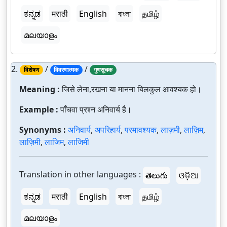
ಕನ್ನಡ
मराठी
English
বাংলা
தமிழ்
മലയാളം
2.
/
/
विशेषण
विवरणात्मक
गुणसूचक
Meaning :
जिसे लेना,रखना या मानना बिलकुल आवश्यक हो।
Example :
पाँचवा प्रश्न अनिवार्य है।
Synonyms :
अनिवार्य
,
अपरिहार्य
,
परमावश्यक
,
लाज़मी
,
लाज़िम
,
लाज़िमी
,
लाजिम
,
लाजिमी
Translation in other languages :
తెలుగు
ଓଡ଼ିଆ
ಕನ್ನಡ
मराठी
English
বাংলা
தமிழ்
മലയാളം