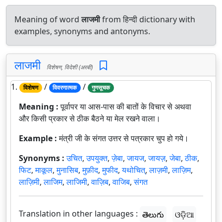
Meaning of word
लाजमी
from हिन्दी dictionary with
examples, synonyms and antonyms.
लाजमी
विशेषण, विदेशी (अरबी)
1.
/
/
विशेषण
विवरणात्मक
गुणसूचक
Meaning :
पूर्वापर या आस-पास की बातों के विचार से अथवा
और किसी प्रकार से ठीक बैठने या मेल रखने वाला।
Example :
मंत्री जी के संगत उत्तर से पत्रकार चुप हो गये।
Synonyms :
उचित
,
उपयुक्त
,
ज़ेबा
,
जायज
,
जायज़
,
जेबा
,
ठीक
,
फिट
,
माकूल
,
मुनासिब
,
मुफ़ीद
,
मुफीद
,
यथोचित्
,
लाज़मी
,
लाज़िम
,
लाज़िमी
,
लाजिम
,
लाजिमी
,
वाज़िब
,
वाजिब
,
संगत
Translation in other languages :
తెలుగు
ଓଡ଼ିଆ