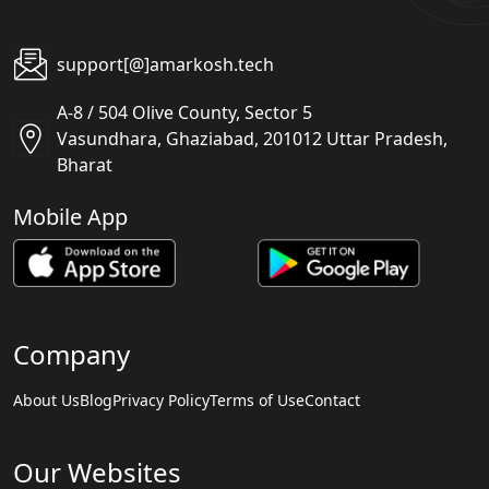
support[@]amarkosh.tech
A-8 / 504 Olive County, Sector 5
Vasundhara, Ghaziabad, 201012 Uttar Pradesh,
Bharat
Mobile App
Company
About Us
Blog
Privacy Policy
Terms of Use
Contact
Our Websites