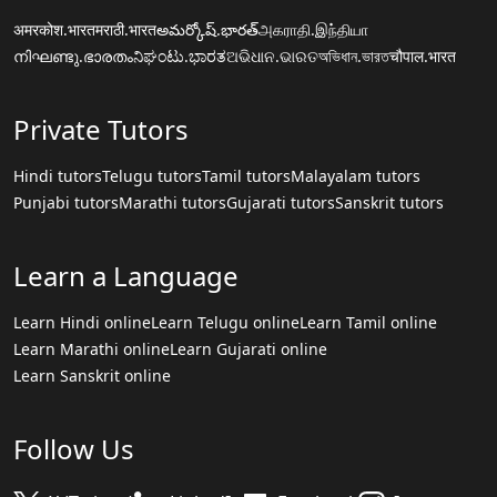
अमरकोश.भारत
मराठी.भारत
అమర్కోష్.భారత్
அகராதி.இந்தியா
നിഘണ്ടു.ഭാരതം
ನಿಘಂಟು.ಭಾರತ
ଅଭିଧାନ.ଭାରତ
অভিধান.ভারত
चौपाल.भारत
Private Tutors
Hindi tutors
Telugu tutors
Tamil tutors
Malayalam tutors
Punjabi tutors
Marathi tutors
Gujarati tutors
Sanskrit tutors
Learn a Language
Learn Hindi online
Learn Telugu online
Learn Tamil online
Learn Marathi online
Learn Gujarati online
Learn Sanskrit online
Follow Us