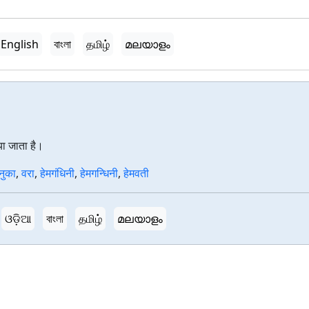
English
বাংলা
தமிழ்
മലയാളം
िया जाता है।
ेनुका
,
वरा
,
हेमगंधिनी
,
हेमगन्धिनी
,
हेमवती
ଓଡ଼ିଆ
বাংলা
தமிழ்
മലയാളം