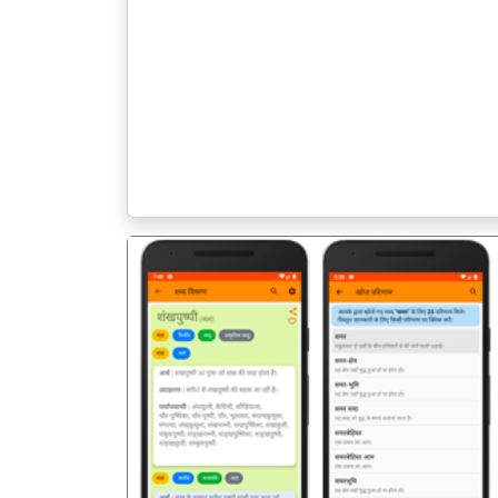
पिछला