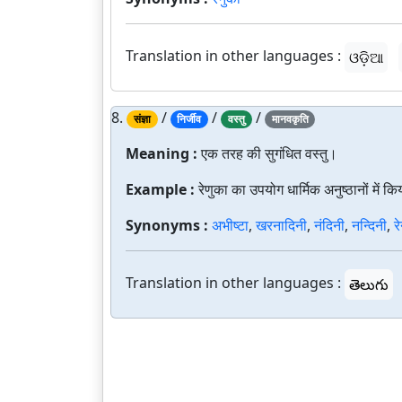
Translation in other languages :
ଓଡ଼ିଆ
8.
/
/
/
संज्ञा
निर्जीव
वस्तु
मानवकृति
Meaning :
एक तरह की सुगंधित वस्तु।
Example :
रेणुका का उपयोग धार्मिक अनुष्ठानों में क
Synonyms :
अभीष्टा
,
खरनादिनी
,
नंदिनी
,
नन्दिनी
,
र
Translation in other languages :
తెలుగు