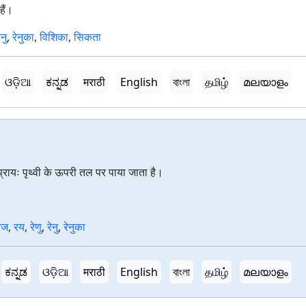
हैं।
ेनु
,
रेनुका
,
विशिका
,
सिकता
ଓଡ଼ିଆ
ಕನ್ನಡ
मराठी
English
বাংলা
தமிழ்
മലയാളം
प्रायः पृथ्वी के ऊपरी तल पर पाया जाता है।
रज
,
रय
,
रेणु
,
रेनु
,
रेनुका
ಕನ್ನಡ
ଓଡ଼ିଆ
मराठी
English
বাংলা
தமிழ்
മലയാളം