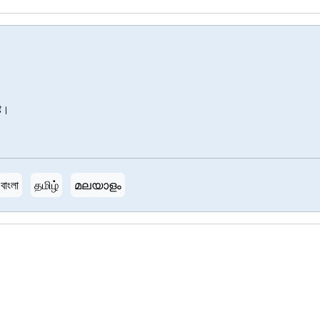
है।
বাংলা
தமிழ்
മലയാളം