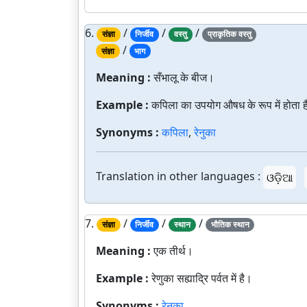
6.
/
/
/
संज्ञा
निर्जीव
वस्तु
प्राकृतिक वस्तु
/
संज्ञा
भाग
Meaning :
सँभालू के बीज।
Example :
कपिला का उपयोग औषध के रूप में होता 
Synonyms :
कपिला
,
रेनुका
Translation in other languages :
ଓଡ଼ିଆ
7.
/
/
/
संज्ञा
निर्जीव
स्थान
भौतिक स्थान
Meaning :
एक तीर्थ।
Example :
रेणुका सह्याद्रि पर्वत में है।
Synonyms :
रेनुका