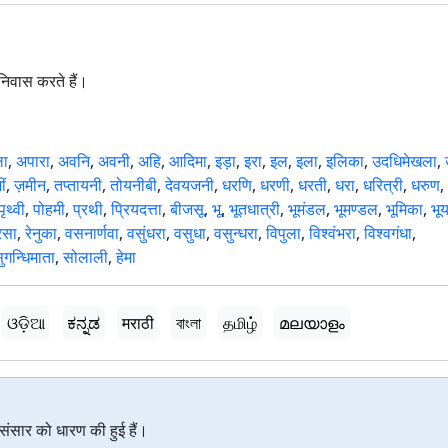
िवास करते हैं।
ला
,
अपारा
,
अवनि
,
अवनी
,
अहि
,
आदिमा
,
इड़ा
,
इरा
,
इल
,
इला
,
इलिका
,
उदधिमेखला
,
ीं
,
ज़मीन
,
तप्तायनी
,
तोयनीबी
,
देवयजनी
,
धरणि
,
धरणी
,
धरती
,
धरा
,
धरित्री
,
धरुण
,
पृथ्वी
,
पोहमी
,
प्रथी
,
प्रियदत्ता
,
बीजसू
,
भू
,
भूतधात्री
,
भूमंडल
,
भूमण्डल
,
भूमिका
,
भू
रसा
,
रेनुका
,
वसनार्णवा
,
वसुंधरा
,
वसुधा
,
वसुन्धरा
,
विपुला
,
विश्वंभरा
,
विश्वगंधा
,
ुगन्धिमाता
,
सोलाली
,
हेमा
ଓଡ଼ିଆ
ಕನ್ನಡ
मराठी
বাংলা
தமிழ்
മലയാളം
ारे संसार को धारण की हुई हैं।