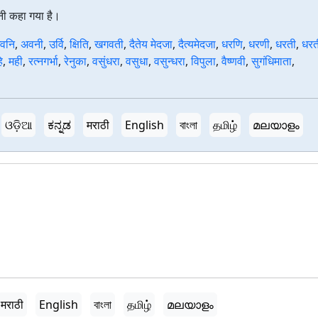
पत्नी कहा गया है।
वनि
,
अवनी
,
उर्वि
,
क्षिति
,
खगवती
,
दैतेय मेदजा
,
दैत्यमेदजा
,
धरणि
,
धरणी
,
धरती
,
धरत
ि
,
मही
,
रत्नगर्भा
,
रेनुका
,
वसुंधरा
,
वसुधा
,
वसुन्धरा
,
विपुला
,
वैष्णवी
,
सुगंधिमाता
,
ଓଡ଼ିଆ
ಕನ್ನಡ
मराठी
English
বাংলা
தமிழ்
മലയാളം
मराठी
English
বাংলা
தமிழ்
മലയാളം