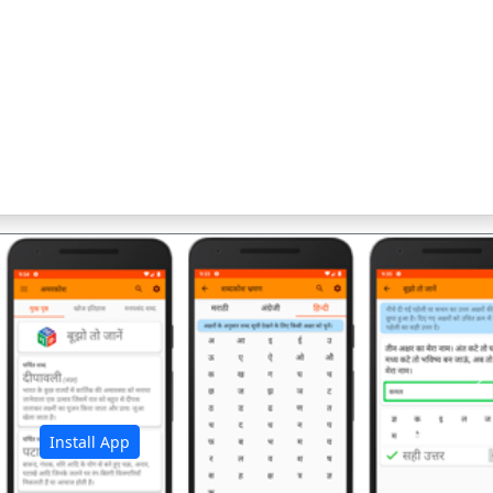
अ
Install App