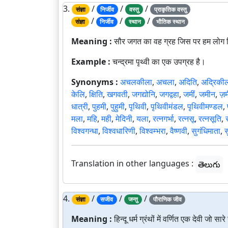
3.
/
/
/
संज्ञा
निर्जीव
वस्तु
प्राकृतिक वस्तु
/
/
/
संज्ञा
निर्जीव
स्थान
भौतिक स्थान
Meaning :
सौर जगत का वह ग्रह जिस पर हम लोग न
Example :
चन्द्रमा पृथ्वी का एक उपग्रह है।
Synonyms :
अचलकीला
,
अचला
,
अदिति
,
अद्रिकी
केलि
,
क्षिति
,
खगवती
,
जगद्योनि
,
जगद्वहा
,
जमीं
,
जमीन
,
ज़म
धात्री
,
पुहमी
,
पुहुमी
,
पृथिवी
,
पृथिवीमंडल
,
पृथिवीमण्डल
,
मला
,
महि
,
मही
,
मेदिनी
,
यला
,
रत्नगर्भा
,
रत्नसू
,
रत्नसूति
,
विश्वगन्धा
,
विश्वधारिणी
,
विश्वम्भरा
,
वैष्णवी
,
सुगंधिमाता
,
स
Translation in other languages :
తెలుగు
4.
/
/
/
संज्ञा
सजीव
जन्तु
पौराणिक जीव
Meaning :
हिन्दू धर्म ग्रंथों में वर्णित एक देवी जो स