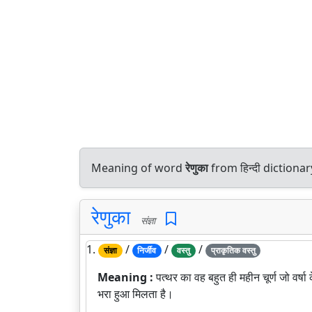
Meaning of word
रेणुका
from हिन्दी diction
रेणुका
संज्ञा
1.
/
/
/
संज्ञा
निर्जीव
वस्तु
प्राकृतिक वस्तु
Meaning :
पत्थर का वह बहुत ही महीन चूर्ण जो वर्ष
भरा हुआ मिलता है।