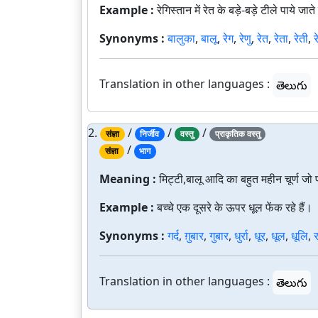
Example :
रेगिस्तान में रेत के बड़े-बड़े टीले पाये जाते 
Synonyms :
बालुका
,
बालू
,
रेग
,
रेणु
,
रेत
,
रेता
,
रेती
,
र
Translation in other languages :
తెలుగు
2.
/
/
/
संज्ञा
निर्जीव
वस्तु
प्राकृतिक वस्तु
/
संज्ञा
भाग
Meaning :
मिट्टी,बालू आदि का बहुत महीन चूर्ण जो 
Example :
बच्चे एक दूसरे के ऊपर धूल फेंक रहे हैं।
Synonyms :
गर्द
,
ग़ुबार
,
गुबार
,
धुर्रा
,
धूर
,
धूल
,
धूलि
,
Translation in other languages :
తెలుగు