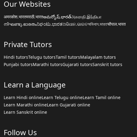
Our Websites
अमरकोश.भारत
मराठी.भारत
అమర్కోష్.భారత్
அகராதி.இந்தியா
നിഘണ്ടു.ഭാരതം
ನಿಘಂಟು.ಭಾರತ
ଅଭିଧାନ.ଭାରତ
অভিধান.ভারত
चौपाल.भारत
Private Tutors
Hindi tutors
Telugu tutors
Tamil tutors
Malayalam tutors
Punjabi tutors
Marathi tutors
Gujarati tutors
Sanskrit tutors
Learn a Language
Learn Hindi online
Learn Telugu online
Learn Tamil online
Learn Marathi online
Learn Gujarati online
Learn Sanskrit online
Follow Us