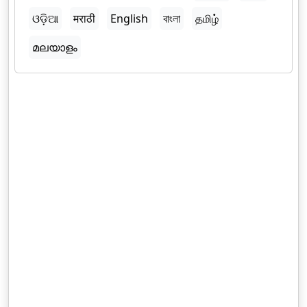
ଓଡ଼ିଆ
मराठी
English
বাংলা
தமிழ்
മലയാളം