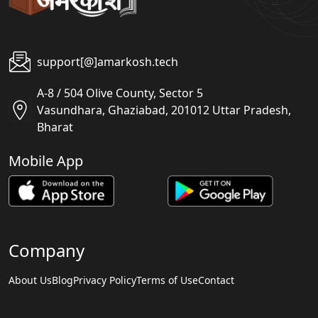
support[@]amarkosh.tech
A-8 / 504 Olive County, Sector 5
Vasundhara, Ghaziabad, 201012 Uttar Pradesh,
Bharat
Mobile App
Company
About Us
Blog
Privacy Policy
Terms of Use
Contact