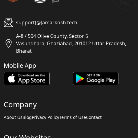
support[@]amarkosh.tech
A-8 / 504 Olive County, Sector 5
Vasundhara, Ghaziabad, 201012 Uttar Pradesh,
Bharat
Mobile App
Company
About Us
Blog
Privacy Policy
Terms of Use
Contact
Our Websites