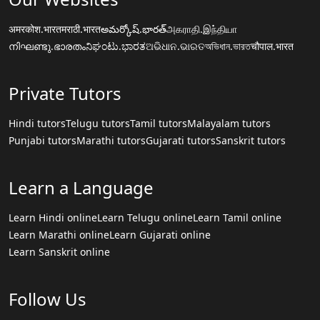
अमरकोश.भारत
मराठी.भारत
అమర్కోష్.భారత్
அகராதி.இந்தியா
നിഘണ്ടു.ഭാരതം
ನಿಘಂಟು.ಭಾರತ
ଅଭିଧାନ.ଭାରତ
অভিধান.ভারত
चौपाल.भारत
Private Tutors
Hindi tutors
Telugu tutors
Tamil tutors
Malayalam tutors
Punjabi tutors
Marathi tutors
Gujarati tutors
Sanskrit tutors
Learn a Language
Learn Hindi online
Learn Telugu online
Learn Tamil online
Learn Marathi online
Learn Gujarati online
Learn Sanskrit online
Follow Us