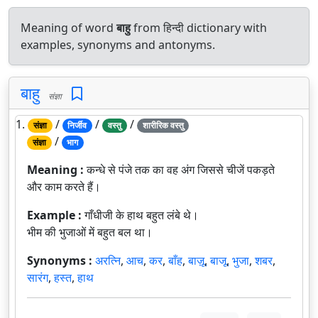
Meaning of word
बाहु
from हिन्दी dictionary with
examples, synonyms and antonyms.
बाहु
संज्ञा
1.
/
/
/
संज्ञा
निर्जीव
वस्तु
शारीरिक वस्तु
/
संज्ञा
भाग
Meaning :
कन्धे से पंजे तक का वह अंग जिससे चीजें पकड़ते
और काम करते हैं।
Example :
गाँधीजी के हाथ बहुत लंबे थे।
भीम की भुजाओं में बहुत बल था।
Synonyms :
अरत्नि
,
आच
,
कर
,
बाँह
,
बाज़ू
,
बाजू
,
भुजा
,
शबर
,
सारंग
,
हस्त
,
हाथ