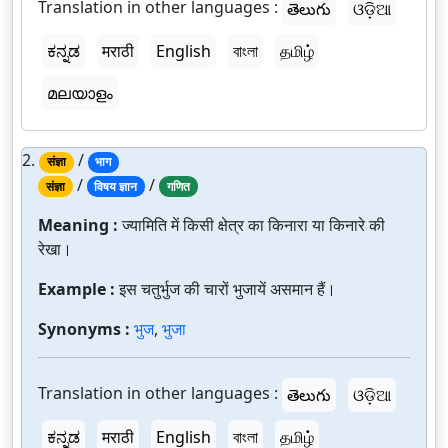
Translation in other languages :
తెలుగు
ଓଡ଼ିଆ
ಕನ್ನಡ
मराठी
English
বাংলা
தமிழ்
മലയാളം
2.
/
संज्ञा
भाग
/
/
संज्ञा
विषय ज्ञान
गणित
Meaning :
ज्यामिति में किसी क्षेत्र का किनारा या किनारे की
रेखा।
Example :
इस चतुर्भुज की चारों भुजायें असमान हैं।
Synonyms :
भुज
,
भुजा
Translation in other languages :
తెలుగు
ଓଡ଼ିଆ
ಕನ್ನಡ
मराठी
English
বাংলা
தமிழ்