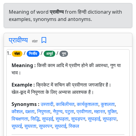
Meaning of word
प्रावीण्य
from हिन्दी dictionary with
examples, synonyms and antonyms.
प्रावीण्य
संज्ञा
1.
/
/
/
संज्ञा
निर्जीव
अमूर्त
गुण
Meaning :
किसी काम आदि में प्रवीण होने की अवस्था, गुण या
भाव।
Example :
क्रिकेट में सचिन की प्रवीणता जगजाहिर है।
खेल-कूद में निपुणता के लिए अभ्यास आवश्यक है।
Synonyms :
उस्तादी
,
काबिलीयत
,
कार्यकुशलता
,
कुशलता
,
कौशल
,
दक्षता
,
निपुणता
,
नैपुण्य
,
पटुता
,
प्रवीणता
,
महारत
,
युक्ति
,
विचक्षणता
,
सिद्धि
,
सुघड़ई
,
सुघड़ता
,
सुघड़पन
,
सुघड़ाई
,
सुघड़ापा
,
सुघरई
,
सुघरता
,
सुघरपन
,
सुघराई
,
स्किल