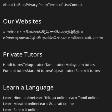
About Us
Blog
Privacy Policy
Terms of Use
Contact
Our Websites
अमरकोश.भारत
मराठी.भारत
అమర్కోష్.భారత్
அகராதி.இந்தியா
നിഘണ്ടു.ഭാരതം
ನಿಘಂಟು.ಭಾರತ
ଅଭିଧାନ.ଭାରତ
অভিধান.ভারত
चौपाल.भारत
Private Tutors
Hindi tutors
Telugu tutors
Tamil tutors
Malayalam tutors
Punjabi tutors
Marathi tutors
Gujarati tutors
Sanskrit tutors
Learn a Language
Learn Hindi online
Learn Telugu online
Learn Tamil online
Learn Marathi online
Learn Gujarati online
Learn Sanskrit online