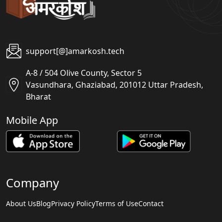
support[@]amarkosh.tech
A-8 / 504 Olive County, Sector 5
Vasundhara, Ghaziabad, 201012 Uttar Pradesh,
Bharat
Mobile App
Company
About Us
Blog
Privacy Policy
Terms of Use
Contact