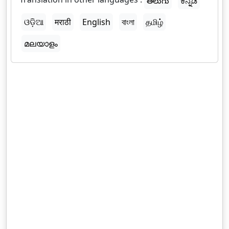
తెలుగు
ಕನ್ನಡ
ଓଡ଼ିଆ
मराठी
English
বাংলা
தமிழ்
മലയാളം