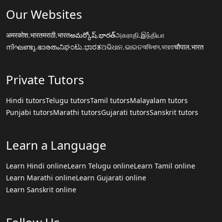
Our Websites
अमरकोश.भारत
मराठी.भारत
అమర్కోష్.భారత్
அகராதி.இந்தியா
നിഘണ്ടു.ഭാരതം
ನಿಘಂಟು.ಭಾರತ
ଅଭିଧାନ.ଭାରତ
অভিধান.ভারত
चौपाल.भारत
Private Tutors
Hindi tutors
Telugu tutors
Tamil tutors
Malayalam tutors
Punjabi tutors
Marathi tutors
Gujarati tutors
Sanskrit tutors
Learn a Language
Learn Hindi online
Learn Telugu online
Learn Tamil online
Learn Marathi online
Learn Gujarati online
Learn Sanskrit online