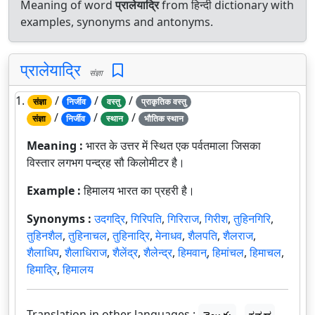
Meaning of word
प्रालेयाद्रि
from हिन्दी dictionary with
examples, synonyms and antonyms.
प्रालेयाद्रि
संज्ञा
1.
/
/
/
संज्ञा
निर्जीव
वस्तु
प्राकृतिक वस्तु
/
/
/
संज्ञा
निर्जीव
स्थान
भौतिक स्थान
Meaning :
भारत के उत्तर में स्थित एक पर्वतमाला जिसका
विस्तार लगभग पन्द्रह सौ किलोमीटर है।
Example :
हिमालय भारत का प्रहरी है।
Synonyms :
उदगद्रि
,
गिरिपति
,
गिरिराज
,
गिरीश
,
तुहिनगिरि
,
तुहिनशैल
,
तुहिनाचल
,
तुहिनाद्रि
,
मेनाधव
,
शैलपति
,
शैलराज
,
शैलाधिप
,
शैलाधिराज
,
शैलेंद्र
,
शैलेन्द्र
,
हिमवान्
,
हिमांचल
,
हिमाचल
,
हिमाद्रि
,
हिमालय
Translation in other languages :