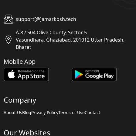
support[@]amarkosh.tech
A-8 / 504 Olive County, Sector 5
Vasundhara, Ghaziabad, 201012 Uttar Pradesh,
Bharat
Mobile App
Company
About Us
Blog
Privacy Policy
Terms of Use
Contact
Our Websites