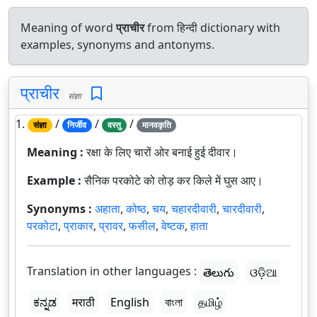
Meaning of word
प्राचीर
from हिन्दी dictionary with
examples, synonyms and antonyms.
प्राचीर
संज्ञा
1.
/
/
/
संज्ञा
निर्जीव
वस्तु
मानवकृति
Meaning :
रक्षा के लिए चारों ओर बनाई हुई दीवार।
Example :
सैनिक परकोटे को तोड़ कर किले में घुस आए।
Synonyms :
अहाता
,
कोष्ठ
,
चय
,
चहारदीवारी
,
चारदीवारी
,
परकोटा
,
प्राकार
,
प्रावर
,
फसील
,
वेष्टक
,
हाता
Translation in other languages :
తెలుగు
ଓଡ଼ିଆ
ಕನ್ನಡ
मराठी
English
বাংলা
தமிழ்