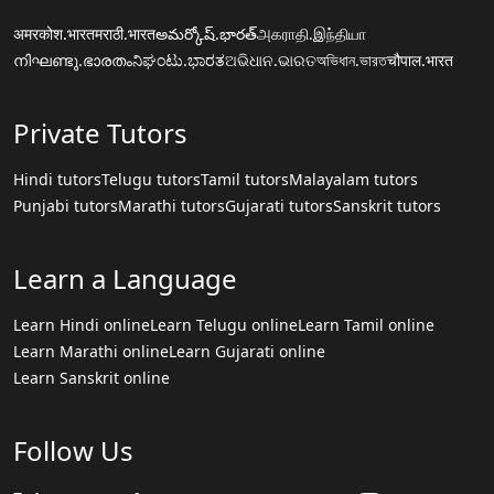
अमरकोश.भारत
मराठी.भारत
అమర్కోష్.భారత్
அகராதி.இந்தியா
നിഘണ്ടു.ഭാരതം
ನಿಘಂಟು.ಭಾರತ
ଅଭିଧାନ.ଭାରତ
অভিধান.ভারত
चौपाल.भारत
Private Tutors
Hindi tutors
Telugu tutors
Tamil tutors
Malayalam tutors
Punjabi tutors
Marathi tutors
Gujarati tutors
Sanskrit tutors
Learn a Language
Learn Hindi online
Learn Telugu online
Learn Tamil online
Learn Marathi online
Learn Gujarati online
Learn Sanskrit online
Follow Us