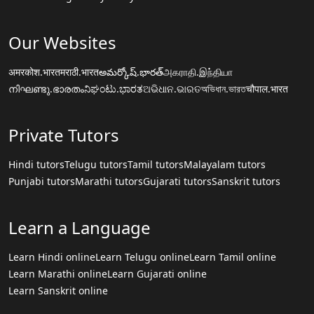
Our Websites
अमरकोश.भारत
मराठी.भारत
అమర్కోష్.భారత్
அகராதி.இந்தியா
നിഘണ്ടു.ഭാരതം
ನಿಘಂಟು.ಭಾರತ
ଅଭିଧାନ.ଭାରତ
অভিধান.ভারত
चौपाल.भारत
Private Tutors
Hindi tutors
Telugu tutors
Tamil tutors
Malayalam tutors
Punjabi tutors
Marathi tutors
Gujarati tutors
Sanskrit tutors
Learn a Language
Learn Hindi online
Learn Telugu online
Learn Tamil online
Learn Marathi online
Learn Gujarati online
Learn Sanskrit online