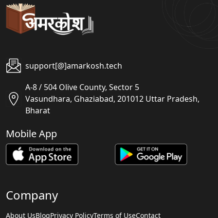
support[@]amarkosh.tech
A-8 / 504 Olive County, Sector 5
Vasundhara, Ghaziabad, 201012 Uttar Pradesh,
Bharat
Mobile App
Company
About Us
Blog
Privacy Policy
Terms of Use
Contact